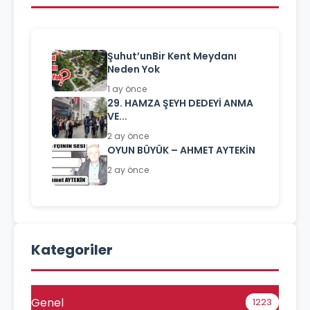
Şuhut’unBir Kent Meydanı
Neden Yok
1 ay önce
29. HAMZA ŞEYH DEDEYİ ANMA
VE...
2 ay önce
OYUN BÜYÜK – AHMET AYTEKİN
2 ay önce
Kategoriler
Genel
1223