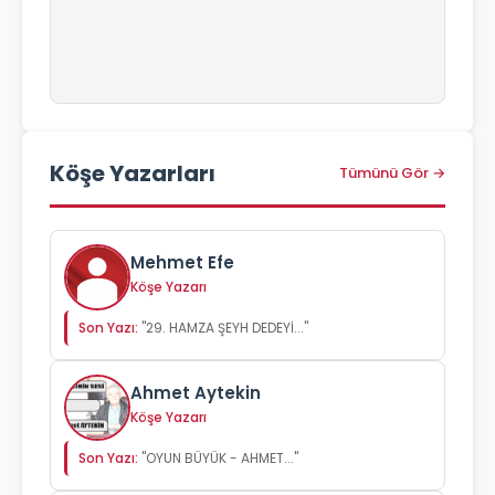
Köşe Yazarları
Tümünü Gör →
Mehmet Efe
Köşe Yazarı
Son Yazı:
"29. HAMZA ŞEYH DEDEYİ..."
Ahmet Aytekin
Köşe Yazarı
Son Yazı:
"OYUN BÜYÜK - AHMET..."