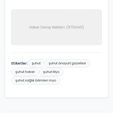
Haber Detay Reklam (970x140)
Etiketler:
şuhut
şuhut anayurt gazetesi
şuhut haber
şuhut Myo
şuhut sağlık bilimleri myo