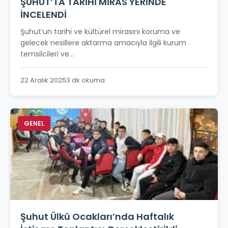
ŞUHUT’TA TARİHİ MİRAS YERİNDE
İNCELENDİ
Şuhut’un tarihi ve kültürel mirasını koruma ve
gelecek nesillere aktarma amacıyla ilgili kurum
temsilcileri ve...
22 Aralık 2025
3 dk okuma
GENEL
Şuhut Ülkü Ocakları’nda Haftalık