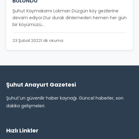
BULUNDU
Şuhut Kaymakamı Lokman Düzgün köy gezilerine
devam ediyor.Dur durak dinlemeden hemen her gün
bir köyümüzü...
23 Şubat 2022
1 dk okuma
Şuhut Anayurt Gazetesi
Şuhut'un güvenilir haber kaynağı. Güncel haberler, son
dakika gelişmeleri.
Hızlı Linkler