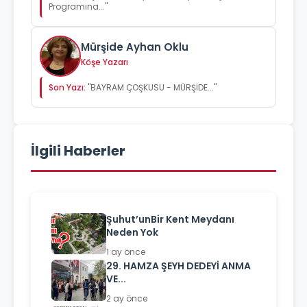
Programına..."
Mürşide Ayhan Oklu
Köşe Yazarı
Son Yazı:
"BAYRAM ÇOŞKUSU - MÜRŞİDE..."
İlgili Haberler
Şuhut’unBir Kent Meydanı
Neden Yok
1 ay önce
29. HAMZA ŞEYH DEDEYİ ANMA
VE...
2 ay önce