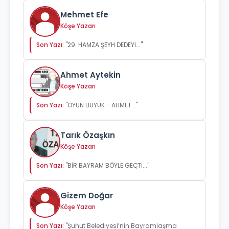
Mehmet Efe
Köşe Yazarı
Son Yazı:
"29. HAMZA ŞEYH DEDEYİ..."
Ahmet Aytekin
Köşe Yazarı
Son Yazı:
"OYUN BÜYÜK - AHMET..."
Tarık Özaşkın
Köşe Yazarı
Son Yazı:
"BİR BAYRAM BÖYLE GEÇTİ..."
Gizem Doğar
Köşe Yazarı
Son Yazı:
"Şuhut Belediyesi’nin Bayramlaşma