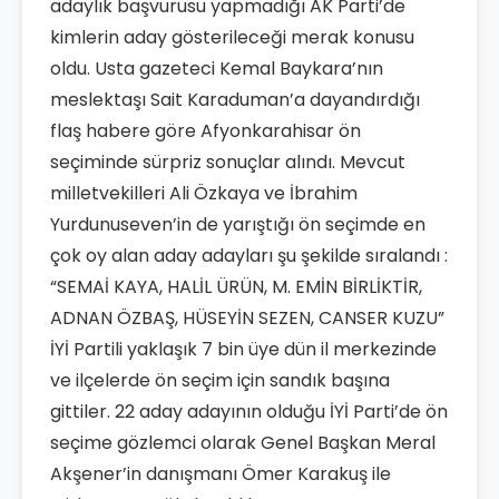
adaylık başvurusu yapmadığı AK Parti’de
kimlerin aday gösterileceği merak konusu
oldu. Usta gazeteci Kemal Baykara’nın
meslektaşı Sait Karaduman’a dayandırdığı
flaş habere göre Afyonkarahisar ön
seçiminde sürpriz sonuçlar alındı. Mevcut
milletvekilleri Ali Özkaya ve İbrahim
Yurdunuseven’in de yarıştığı ön seçimde en
çok oy alan aday adayları şu şekilde sıralandı :
“SEMAİ KAYA, HALİL ÜRÜN, M. EMİN BİRLİKTİR,
ADNAN ÖZBAŞ, HÜSEYİN SEZEN, CANSER KUZU”
İYİ Partili yaklaşık 7 bin üye dün il merkezinde
ve ilçelerde ön seçim için sandık başına
gittiler. 22 aday adayının olduğu İYİ Parti’de ön
seçime gözlemci olarak Genel Başkan Meral
Akşener’in danışmanı Ömer Karakuş ile