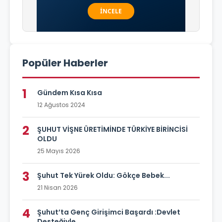
Popüler Haberler
1
Gündem Kısa Kısa
12 Ağustos 2024
2
ŞUHUT VİŞNE ÜRETİMİNDE TÜRKİYE BİRİNCİSİ
OLDU
25 Mayıs 2026
3
Şuhut Tek Yürek Oldu: Gökçe Bebek...
21 Nisan 2026
4
Şuhut’ta Genç Girişimci Başardı :Devlet
Desteğiyle...