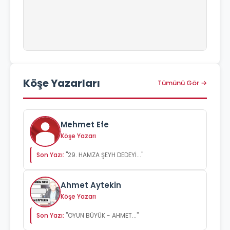
Köşe Yazarları
Tümünü Gör →
Mehmet Efe
Köşe Yazarı
Son Yazı:
"29. HAMZA ŞEYH DEDEYİ..."
Ahmet Aytekin
Köşe Yazarı
Son Yazı:
"OYUN BÜYÜK - AHMET..."