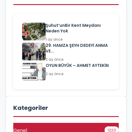
Şuhut’unBir Kent Meydanı
Neden Yok
1 ay önce
29. HAMZA ŞEYH DEDEYİ ANMA
VE...
2 ay önce
OYUN BÜYÜK – AHMET AYTEKİN
2 ay önce
Kategoriler
Genel
1223