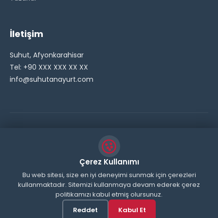
İletişim
Suhut, Afyonkarahisar
Tel: +90 XXX XXX XX XX
info@suhutanayurt.com
© 2026 Şuhut Anayurt Gazetesi. Tüm hakları saklıdır.
// Side Widget Resim Fix (Dosya önbelleğini aşmak için
Çerez Kullanımı
inline ekliyoruz) function suhut_widget_image_fix() {
Bu web sitesi, size en iyi deneyimi sunmak için çerezleri
kullanmaktadır. Sitemizi kullanmaya devam ederek çerez
echo '
'; } add_action('wp_head',
politikamızı kabul etmiş olursunuz.
'suhut_widget_image_fix'); // JavaScript ile sticky
header'ı engelle function remove_sticky_header_js() {
Reddet
Kabul Et