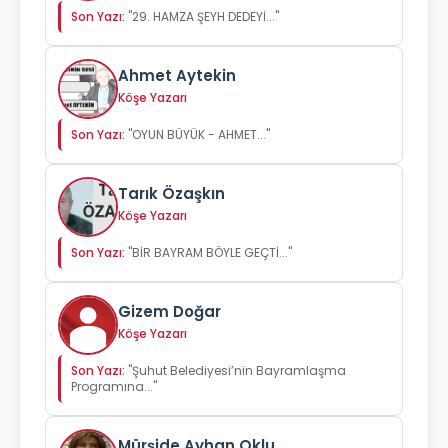
Son Yazı:
"29. HAMZA ŞEYH DEDEYİ..."
Ahmet Aytekin
Köşe Yazarı
Son Yazı:
"OYUN BÜYÜK - AHMET..."
Tarık Özaşkın
Köşe Yazarı
Son Yazı:
"BİR BAYRAM BÖYLE GEÇTİ..."
Gizem Doğar
Köşe Yazarı
Son Yazı:
"Şuhut Belediyesi’nin Bayramlaşma
Programına..."
Mürşide Ayhan Oklu