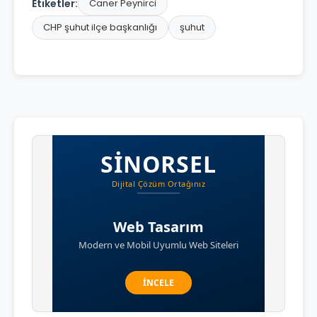
Etiketler:
Caner Peynirci
CHP şuhut ilçe başkanlığı
şuhut