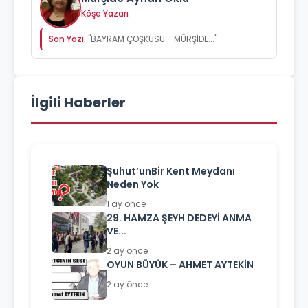
Köşe Yazarı
Son Yazı:
"BAYRAM ÇOŞKUSU - MÜRŞİDE..."
İlgili Haberler
Şuhut’unBir Kent Meydanı
Neden Yok
1 ay önce
29. HAMZA ŞEYH DEDEYİ ANMA
VE...
2 ay önce
OYUN BÜYÜK – AHMET AYTEKİN
2 ay önce