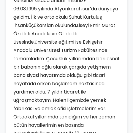
Kendinizi kısaca anlatır mısınız?
06.08.1995 yılında Afyonkarahisar’da dünyaya
geldim. İlk ve orta okulu Şuhut Kurtuluş
İhsanküçükarslan okulunda,Liseyi Emir Murat
Özdilek Anadolu ve Otelcilik
Lisesinde,üniversite eğitimi ise Eskişehir
Anadolu Üniversitesi Turizm Fakültesinde
tamamladım. Çocukluk yıllarımdan beri esnaf
bir babanın oğlu olarak çarşıda yetişmem
bana siyasi hayatımda olduğu gibi ticari
hayatada erken başlamam noktasında
yardımcı oldu. 7 yıldır ticaret ile
uğraşmaktayım. Halen ilçemizde yemek
fabrikası ve emlak ofisi işletmelerim var.
Ortaokul yıllarımda tanıdığım ve her zaman
bütün hayallerimin en başında