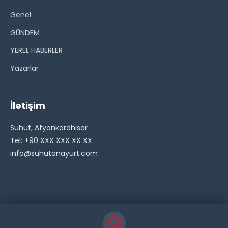
Genel
GÜNDEM
YEREL HABERLER
Yazarlar
İletişim
Suhut, Afyonkarahisar
Tel: +90 XXX XXX XX XX
info@suhutanayurt.com
© 2026 Şuhut Anayurt Gazetesi. Tüm hakları saklıdır.