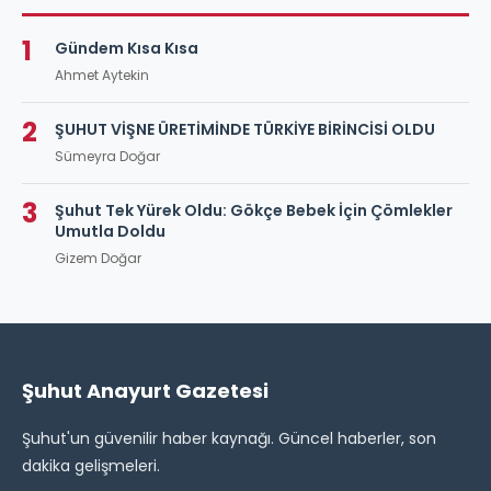
1
Gündem Kısa Kısa
Ahmet Aytekin
2
ŞUHUT VİŞNE ÜRETİMİNDE TÜRKİYE BİRİNCİSİ OLDU
Sümeyra Doğar
3
Şuhut Tek Yürek Oldu: Gökçe Bebek İçin Çömlekler
Umutla Doldu
Gizem Doğar
Şuhut Anayurt Gazetesi
Şuhut'un güvenilir haber kaynağı. Güncel haberler, son
dakika gelişmeleri.