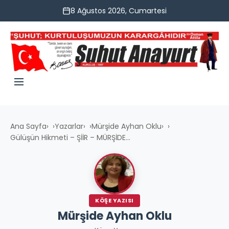
8 Ağustos 2026, Cumartesi
Ana Sayfa
›
Yazarlar
›
Mürşide Ayhan Oklu
›
Gülüşün Hikmeti – ŞİİR – MÜRŞİDE...
KÖŞE YAZISI
Mürşide Ayhan Oklu