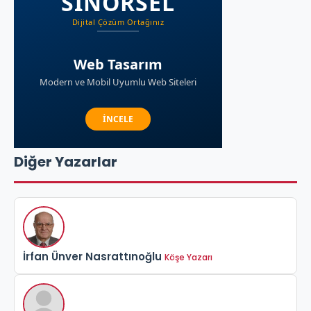
Diğer Yazarlar
İrfan Ünver Nasrattınoğlu
Köşe Yazarı