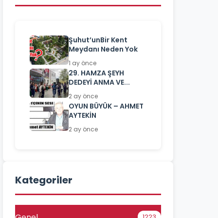
Şuhut’unBir Kent
Meydanı Neden Yok
1 ay önce
29. HAMZA ŞEYH
DEDEYİ ANMA VE...
2 ay önce
OYUN BÜYÜK – AHMET
AYTEKİN
2 ay önce
Kategoriler
Genel
1223