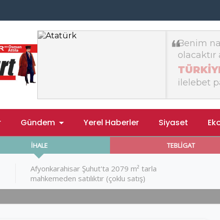
r
Gündem
Yerel Haberler
Siyaset
Ek