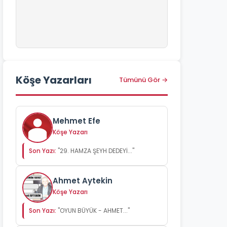
Köşe Yazarları
Tümünü Gör →
Mehmet Efe
Köşe Yazarı
Son Yazı:
"29. HAMZA ŞEYH DEDEYİ..."
Ahmet Aytekin
Köşe Yazarı
Son Yazı:
"OYUN BÜYÜK - AHMET..."