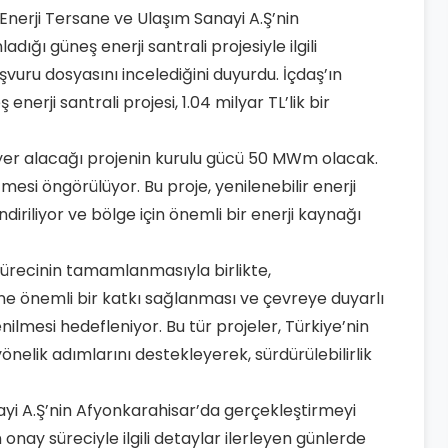
 Enerji Tersane ve Ulaşım Sanayi A.Ş’nin
ığı güneş enerji santrali projesiyle ilgili
uru dosyasını incelediğini duyurdu. İçdaş’ın
nerji santrali projesi, 1.04 milyar TL’lik bir
yer alacağı projenin kurulu gücü 50 MWm olacak.
mesi öngörülüyor. Bu proje, yenilenebilir enerji
iriliyor ve bölge için önemli bir enerji kaynağı
ürecinin tamamlanmasıyla birlikte,
ne önemli bir katkı sağlanması ve çevreye duyarlı
enilmesi hedefleniyor. Bu tür projeler, Türkiye’nin
önelik adımlarını destekleyerek, sürdürülebilirlik
ayi A.Ş’nin Afyonkarahisar’da gerçekleştirmeyi
 onay süreciyle ilgili detaylar ilerleyen günlerde