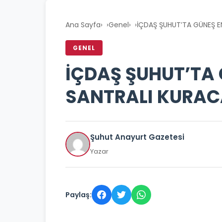
Ana Sayfa
›
Genel
›
İÇDAŞ ŞUHUT’TA GÜNEŞ E
GENEL
İÇDAŞ ŞUHUT’TA 
SANTRALI KURA
Şuhut Anayurt Gazetesi
Yazar
Paylaş: