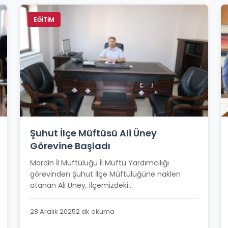
EĞİTİM
Şuhut İlçe Müftüsü Ali Üney
Görevine Başladı
Mardin İl Müftülüğü İl Müftü Yardımcılığı
görevinden Şuhut İlçe Müftülüğüne naklen
atanan Ali Üney, ilçemizdeki...
28 Aralık 2025
2 dk okuma