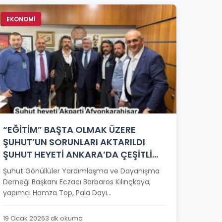
EKONOMİ
“EĞİTİM” BAŞTA OLMAK ÜZERE
ŞUHUT’UN SORUNLARI AKTARILDI
ŞUHUT HEYETİ ANKARA’DA ÇEŞİTLİ
ZİYARETLER GERÇEKLEŞTİRDİ
Şuhut Gönüllüler Yardımlaşma ve Dayanışma
Derneği Başkanı Eczacı Barbaros Kılınçkaya,
yapımcı Hamza Top, Pala Dayı...
19 Ocak 2026
3 dk okuma