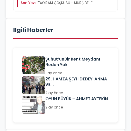
Son Yazı:
"BAYRAM ÇOŞKUSU - MÜRŞİDE..."
İlgili Haberler
Şuhut’unBir Kent Meydanı
Neden Yok
1 ay önce
29. HAMZA ŞEYH DEDEYİ ANMA
VE...
2 ay önce
OYUN BÜYÜK – AHMET AYTEKİN
2 ay önce