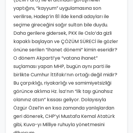
yaptığını, “kayyum” uygulamasına son
verilirse, Hadep’in 81 ilde kendi adayları ile
seçime gireceğini sağır sultan bile duydu.
Daha gerilere gidersek, PKK ile Oslo’da gizli
kapaklı başlayan ve ÇÖZÜM SÜRECİ ile gözler
önüne serilen “ihanet dönemi” kimin eseridir?
O dönem Akparti’ye “vatana ihanet”
suçlaması yapan MHP, bugün aynı parti ile
birlikte Cumhur İttifakı’nın ortağı değil midir?
Bu çarpıklığı, riyakarlığı ve samimiyetsizliği
görünce aklıma Hz. İsa’nın “ilk taşı günahsız
olanınız atsın” kıssası geliyor. Dolayısıyla
Özgür Özel’in en kısa zamanda yanlışlardan
geri dönerek, CHP’yi Mustafa Kemal Atatürk
gibi, Kuva-yı Milliye ruhuyla yönetmesini
diliyorum.