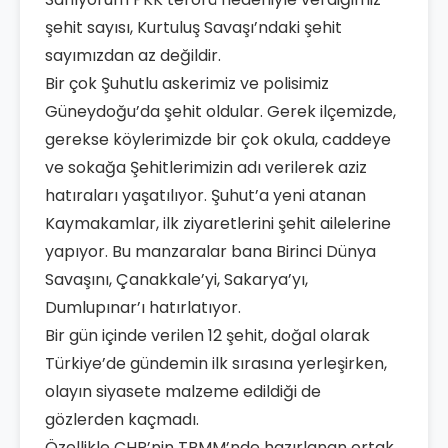
şehit sayısı, Kurtuluş Savaşı’ndaki şehit
sayımızdan az değildir.
Bir çok Şuhutlu askerimiz ve polisimiz
Güneydoğu’da şehit oldular. Gerek ilçemizde,
gerekse köylerimizde bir çok okula, caddeye
ve sokağa Şehitlerimizin adı verilerek aziz
hatıraları yaşatılıyor. Şuhut’a yeni atanan
Kaymakamlar, ilk ziyaretlerini şehit ailelerine
yapıyor. Bu manzaralar bana Birinci Dünya
Savaşını, Çanakkale’yi, Sakarya’yı,
Dumlupınar’ı hatırlatıyor.
Bir gün içinde verilen 12 şehit, doğal olarak
Türkiye’de gündemin ilk sırasına yerleşirken,
olayın siyasete malzeme edildiği de
gözlerden kaçmadı.
Özellikle CHP’nin TBMM’nde hazırlanan ortak