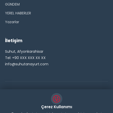
GÜNDEM
YEREL HABERLER
Yazarlar
İletişim
Suhut, Afyonkarahisar
Tel: +90 XXX XXX XX XX
info@suhutanayurt.com
© 2026 Şuhut Anayurt Gazetesi. Tüm hakları saklıdır.
// Side Widget Resim Fix (Dosya önbelleğini aşmak için
Çerez Kullanımı
inline ekliyoruz) function suhut_widget_image_fix() {