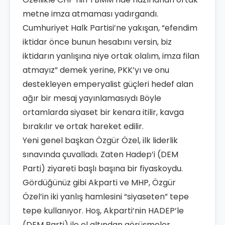
metne imza atmaması yadırgandı.
Cumhuriyet Halk Partisi’ne yakışan, “efendim
iktidar önce bunun hesabını versin, biz
iktidarın yanlışına niye ortak olalım, imza filan
atmayız” demek yerine, PKK’yı ve onu
destekleyen emperyalist güçleri hedef alan
ağır bir mesaj yayınlamasıydı Böyle
ortamlarda siyaset bir kenara itilir, kavga
bırakılır ve ortak hareket edilir.
Yeni genel başkan Özgür Özel, ilk liderlik
sınavında çuvalladı. Zaten Hadep’i (DEM
Parti) ziyareti başlı başına bir fiyaskoydu.
Gördüğünüz gibi Akparti ve MHP, Özgür
Özel’in iki yanlış hamlesini “siyaseten” tepe
tepe kullanıyor. Hoş, Akparti’nin HADEP’le
(DEM Parti) ile el altından görüşmeler