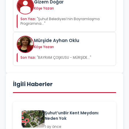
Gizem Doğar
Köşe Yazarı
Son Yazı:
"Şuhut Belediyesi’nin Bayramlaşma
Programına..."
Mürşide Ayhan Oklu
Köşe Yazarı
Son Yazı:
"BAYRAM ÇOŞKUSU - MÜRŞİDE..."
İlgili Haberler
Şuhut’unBir Kent Meydanı
Neden Yok
1 ay önce