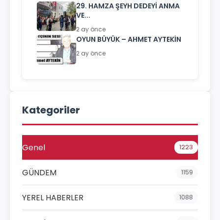
29. HAMZA ŞEYH DEDEYİ ANMA
VE...
2 ay önce
OYUN BÜYÜK – AHMET AYTEKİN
2 ay önce
Kategoriler
Genel
1223
GÜNDEM
1159
YEREL HABERLER
1088