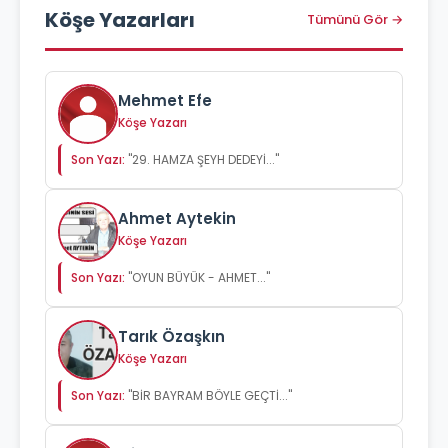
Köşe Yazarları
Tümünü Gör →
Mehmet Efe
Köşe Yazarı
Son Yazı:
"29. HAMZA ŞEYH DEDEYİ..."
Ahmet Aytekin
Köşe Yazarı
Son Yazı:
"OYUN BÜYÜK - AHMET..."
Tarık Özaşkın
Köşe Yazarı
Son Yazı:
"BİR BAYRAM BÖYLE GEÇTİ..."