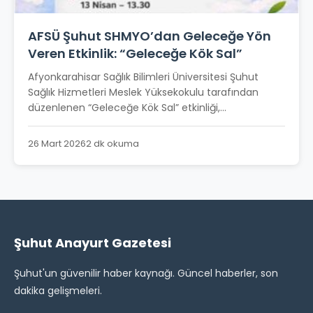
AFSÜ Şuhut SHMYO’dan Geleceğe Yön
Veren Etkinlik: “Geleceğe Kök Sal”
Afyonkarahisar Sağlık Bilimleri Üniversitesi Şuhut
Sağlık Hizmetleri Meslek Yüksekokulu tarafından
düzenlenen “Geleceğe Kök Sal” etkinliği,...
26 Mart 2026
2 dk okuma
Şuhut Anayurt Gazetesi
Şuhut'un güvenilir haber kaynağı. Güncel haberler, son
dakika gelişmeleri.