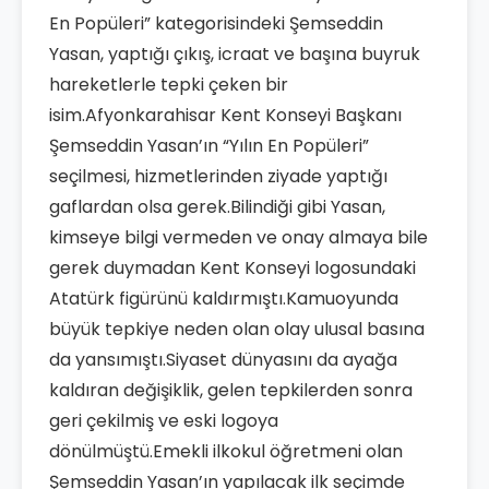
En Popüleri” kategorisindeki Şemseddin
Yasan, yaptığı çıkış, icraat ve başına buyruk
hareketlerle tepki çeken bir
isim.Afyonkarahisar Kent Konseyi Başkanı
Şemseddin Yasan’ın “Yılın En Popüleri”
seçilmesi, hizmetlerinden ziyade yaptığı
gaflardan olsa gerek.Bilindiği gibi Yasan,
kimseye bilgi vermeden ve onay almaya bile
gerek duymadan Kent Konseyi logosundaki
Atatürk figürünü kaldırmıştı.Kamuoyunda
büyük tepkiye neden olan olay ulusal basına
da yansımıştı.Siyaset dünyasını da ayağa
kaldıran değişiklik, gelen tepkilerden sonra
geri çekilmiş ve eski logoya
dönülmüştü.Emekli ilkokul öğretmeni olan
Şemseddin Yasan’ın yapılacak ilk seçimde