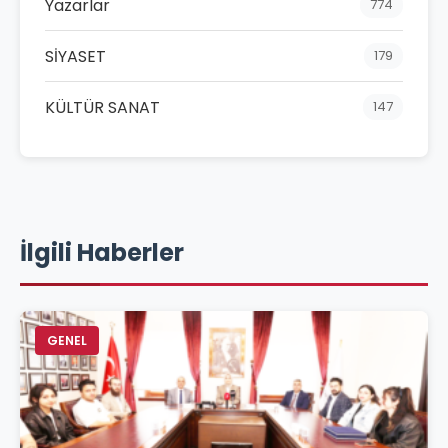
Yazarlar
774
SİYASET
179
KÜLTÜR SANAT
147
İlgili Haberler
GENEL