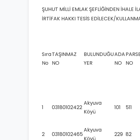
ŞUHUT MİLLİ EMLAK ŞEFLİĞİNDEN İHALE İL
İRTİFAK HAKKI TESİS EDİLECEK/KULLANM
Sıra
TAŞINMAZ
BULUNDUĞU
ADA
PARS
No
NO
YER
NO
NO
Akyuva
1
03180102422
101
511
Köyü
Akyuva
2
03180102465
229
82
Köyü