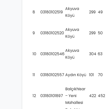
Akyuva
8
03180102519
299
49
Köyü
Akyuva
9
03180102520
299
50
Köyü
Akyuva
10
03180102546
304
63
Köyü
11
03180102557
Aydın Köyü
101
70
Balçıkhisar
12
03180101897
– Yeni
422
452
Mahallesi