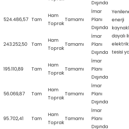
Dışında
İmar
Yenilene
Ham
524.486,57
Tam
Tamamı
Planı
enerji
Toprak
Dışında
kaynakl
dayalı l
İmar
Ham
elektri
243.252,50
Tam
Tamamı
Planı
Toprak
tesisi y
Dışında
İmar
Ham
195.110,89
Tam
Tamamı
Planı
Toprak
Dışında
İmar
Ham
56.069,87
Tam
Tamamı
Planı
Toprak
Dışında
İmar
Ham
95.702,41
Tam
Tamamı
Planı
Toprak
Dışında