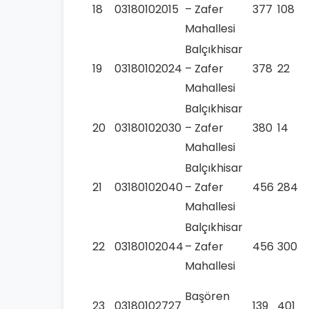
18
03180102015
– Zafer
377
108
Mahallesi
Balçıkhisar
19
03180102024
– Zafer
378
22
Mahallesi
Balçıkhisar
20
03180102030
– Zafer
380
14
Mahallesi
Balçıkhisar
21
03180102040
– Zafer
456
284
Mahallesi
Balçıkhisar
22
03180102044
– Zafer
456
300
Mahallesi
Başören
23
03180102727
139
401