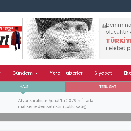
r
Gündem
Yerel Haberler
Siyaset
Ek