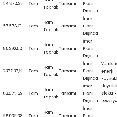
54.870,39
Tam
Tamamı
Planı
Toprak
Dışında
İmar
Ham
57.578,01
Tam
Tamamı
Planı
Toprak
Dışında
İmar
Ham
85.392,60
Tam
Tamamı
Planı
Toprak
Dışında
İmar
Yenilene
Ham
232.032,19
Tam
Tamamı
Planı
enerji
Toprak
Dışında
kaynakl
dayalı l
İmar
Ham
elektri
63.675,59
Tam
Tamamı
Planı
Toprak
tesisi y
Dışında
İmar
Ham
58.905,08
Tam
Tamamı
Planı