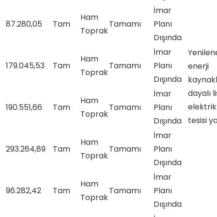
İmar
Ham
87.280,05
Tam
Tamamı
Planı
Toprak
Dışında
İmar
Yenilene
Ham
179.045,53
Tam
Tamamı
Planı
enerji
Toprak
Dışında
kaynakl
dayalı l
İmar
Ham
elektri
190.551,66
Tam
Tamamı
Planı
Toprak
tesisi y
Dışında
İmar
Ham
293.264,89
Tam
Tamamı
Planı
Toprak
Dışında
İmar
Ham
96.282,42
Tam
Tamamı
Planı
Toprak
Dışında