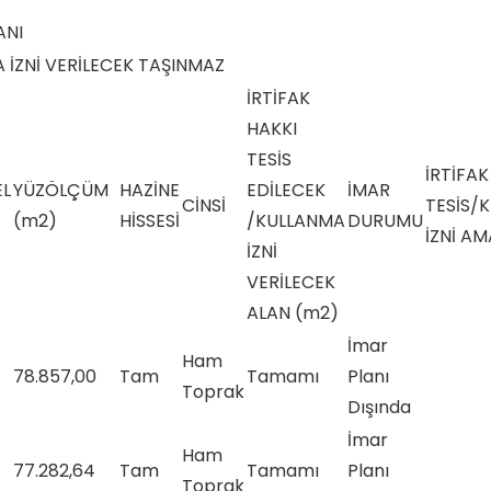
ANI
A İZNİ VERİLECEK TAŞINMAZ
İRTİFAK
HAKKI
TESİS
İRTİFAK
EL
YÜZÖLÇÜM
HAZİNE
EDİLECEK
İMAR
CİNSİ
TESİS/
(m2)
HİSSESİ
/KULLANMA
DURUMU
İZNİ AM
İZNİ
VERİLECEK
ALAN (m2)
İmar
Ham
78.857,00
Tam
Tamamı
Planı
Toprak
Dışında
İmar
Ham
77.282,64
Tam
Tamamı
Planı
Toprak