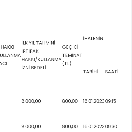
İHALENİN
İLK YIL TAHMİNİ
 HAKKI
GEÇİCİ
İRTİFAK
KULLANMA
TEMİNAT
HAKKI/KULLANMA
ACI
(TL)
İZNİ BEDELİ
TARİHİ
SAATİ
8.000,00
800,00
16.01.2023
09:15
8.000,00
800,00
16.01.2023
09:30