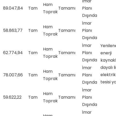
İmar
Ham
89.047,84
Tam
Tamamı
Planı
Toprak
Dışında
İmar
Ham
58.863,77
Tam
Tamamı
Planı
Toprak
Dışında
İmar
Yenilene
Ham
62.774,94
Tam
Tamamı
Planı
enerji
Toprak
Dışında
kaynakl
dayalı l
İmar
Ham
elektri
78.007,66
Tam
Tamamı
Planı
Toprak
tesisi y
Dışında
İmar
Ham
59.622,22
Tam
Tamamı
Planı
Toprak
Dışında
İmar
Ham