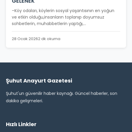
GELENEK
–Köy odaları, köylerin sosyal yaşantısının en yoğun
ve etkin olduğu,insanların toplanıp doyumsuz
sohbetlerin, muhabbetlerin yaptığı,...
28 Ocak 2026
2 dk okuma
Şuhut Anayurt Gazetesi
Şuhut'un güvenilir haber kaynağı. Güncel haberler, son
dakika gelişmeleri.
Hızlı Linkler