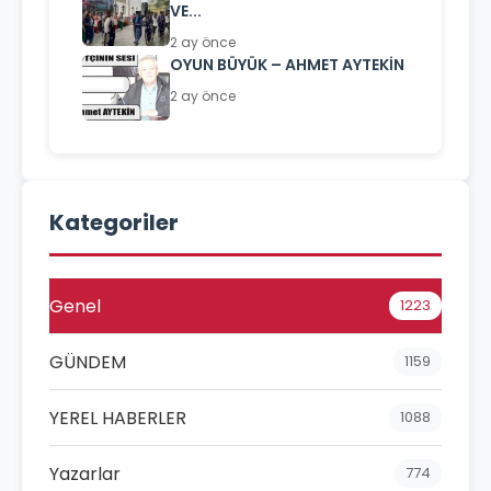
VE...
2 ay önce
OYUN BÜYÜK – AHMET AYTEKİN
2 ay önce
Kategoriler
Genel
1223
GÜNDEM
1159
YEREL HABERLER
1088
Yazarlar
774