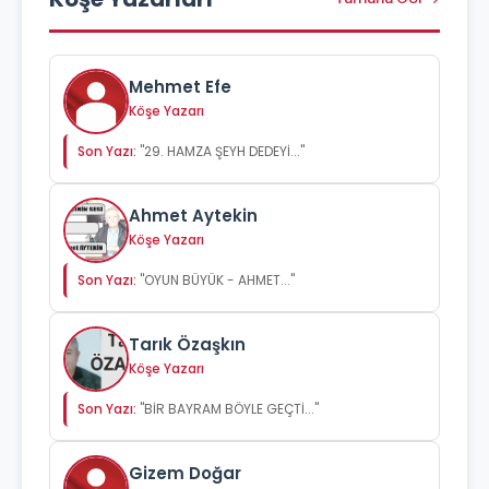
Mehmet Efe
Köşe Yazarı
Son Yazı:
"29. HAMZA ŞEYH DEDEYİ..."
Ahmet Aytekin
Köşe Yazarı
Son Yazı:
"OYUN BÜYÜK - AHMET..."
Tarık Özaşkın
Köşe Yazarı
Son Yazı:
"BİR BAYRAM BÖYLE GEÇTİ..."
Gizem Doğar