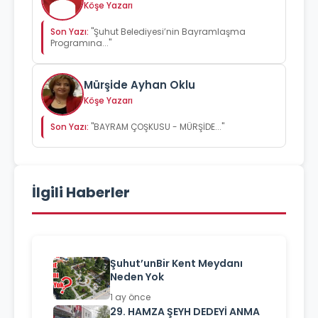
Köşe Yazarı
Son Yazı:
"Şuhut Belediyesi’nin Bayramlaşma
Programına..."
Mürşide Ayhan Oklu
Köşe Yazarı
Son Yazı:
"BAYRAM ÇOŞKUSU - MÜRŞİDE..."
İlgili Haberler
Şuhut’unBir Kent Meydanı
Neden Yok
1 ay önce
29. HAMZA ŞEYH DEDEYİ ANMA