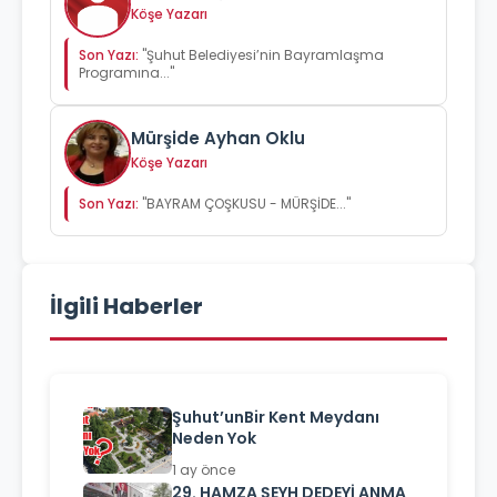
Köşe Yazarı
Son Yazı:
"Şuhut Belediyesi’nin Bayramlaşma
Programına..."
Mürşide Ayhan Oklu
Köşe Yazarı
Son Yazı:
"BAYRAM ÇOŞKUSU - MÜRŞİDE..."
İlgili Haberler
Şuhut’unBir Kent Meydanı
Neden Yok
1 ay önce
29. HAMZA ŞEYH DEDEYİ ANMA