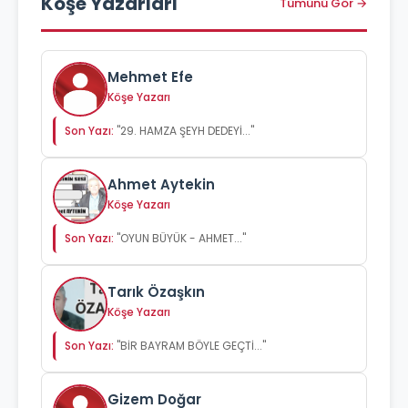
Köşe Yazarları
Tümünü Gör →
Mehmet Efe
Köşe Yazarı
Son Yazı:
"29. HAMZA ŞEYH DEDEYİ..."
Ahmet Aytekin
Köşe Yazarı
Son Yazı:
"OYUN BÜYÜK - AHMET..."
Tarık Özaşkın
Köşe Yazarı
Son Yazı:
"BİR BAYRAM BÖYLE GEÇTİ..."
Gizem Doğar