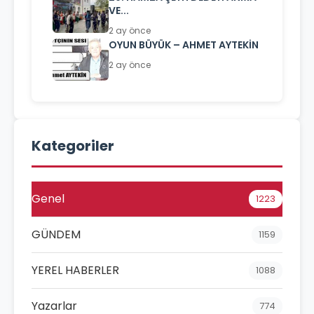
VE...
2 ay önce
OYUN BÜYÜK – AHMET AYTEKİN
2 ay önce
Kategoriler
Genel
1223
GÜNDEM
1159
YEREL HABERLER
1088
Yazarlar
774