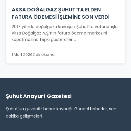
AKSA DOĞALGAZ ŞUHUT’TA ELDEN
FATURA ÖDEMESİ İŞLEMİNE SON VERDİ
2017 yılında doğalgaza kavuşan Şuhut’ta vatandaşlar
Aksa Doğalgaz A.Ş.’nin fatura ödeme merkezini
kapatmasına tepki gösterdiler....
1 Mart 2026
2 dk okuma
Şuhut Anayurt Gazetesi
Şuhut'un güvenilir haber kaynağı. Güncel haberler, son
dakika gelişmeleri.