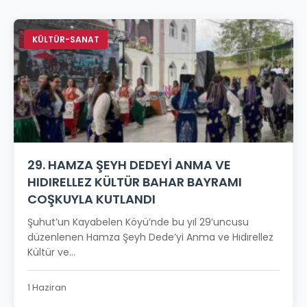
KÜLTÜR-SANAT
29. HAMZA ŞEYH DEDEYİ ANMA VE
HIDIRELLEZ KÜLTÜR BAHAR BAYRAMI
COŞKUYLA KUTLANDI
Şuhut’un Kayabelen Köyü’nde bu yıl 29’uncusu
düzenlenen Hamza Şeyh Dede’yi Anma ve Hıdırellez
Kültür ve...
1 Haziran