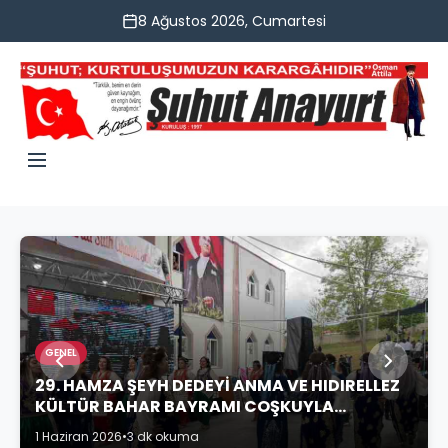
8 Ağustos 2026, Cumartesi
GENEL
29. HAMZA ŞEYH DEDEYİ ANMA VE HIDIRELLEZ
KÜLTÜR BAHAR BAYRAMI COŞKUYLA
KUTLANDI
1 Haziran 2026
•
3 dk okuma