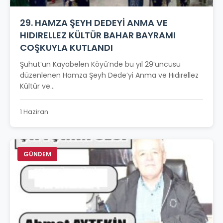
29. HAMZA ŞEYH DEDEYİ ANMA VE
HIDIRELLEZ KÜLTÜR BAHAR BAYRAMI
COŞKUYLA KUTLANDI
Şuhut’un Kayabelen Köyü’nde bu yıl 29’uncusu
düzenlenen Hamza Şeyh Dede’yi Anma ve Hıdırellez
Kültür ve...
1 Haziran
GÜNDEM