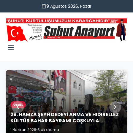
9 Ağustos 2026, Pazar
GENEL
29. HAMZA ŞEYH DEDEYİ ANMA VE HIDIRELLEZ
KÜLTÜR BAHAR BAYRAMI COŞKUYLA
KUTLANDI
1 Haziran 2026
•
3 dk okuma