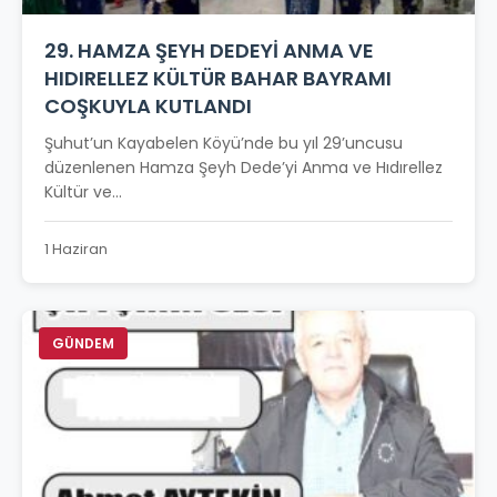
29. HAMZA ŞEYH DEDEYİ ANMA VE
HIDIRELLEZ KÜLTÜR BAHAR BAYRAMI
COŞKUYLA KUTLANDI
Şuhut’un Kayabelen Köyü’nde bu yıl 29’uncusu
düzenlenen Hamza Şeyh Dede’yi Anma ve Hıdırellez
Kültür ve...
1 Haziran
GÜNDEM