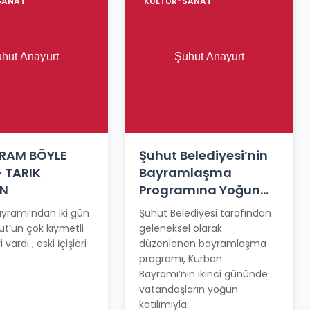
SANAT
KÜLTÜR-SANAT
YRAM BÖYLE
Şuhut Belediyesi’nin
– TARIK
Bayramlaşma
IN
Programına Yoğun
Katılım
yramı’ndan iki gün
Şuhut Belediyesi tarafından
t’un çok kıymetli
geleneksel olarak
i vardı ; eski İçişleri
düzenlenen bayramlaşma
programı, Kurban
Bayramı’nın ikinci gününde
vatandaşların yoğun
katılımıyla...