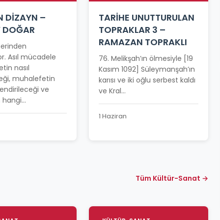
N DİZAYN –
TARİHE UNUTTURULAN
Y DOĞAR
TOPRAKLAR 3 –
RAMAZAN TOPRAKLI
üzerinden
r. Asıl mücadele
76. Melikşah’ın ölmesiyle [19
etin nasıl
Kasım 1092] Süleymanşah’ın
eği, muhalefetin
karısı ve iki oğlu serbest kaldı
llendirileceği ve
ve Kral...
hangi...
1 Haziran
Tüm Kültür-Sanat →