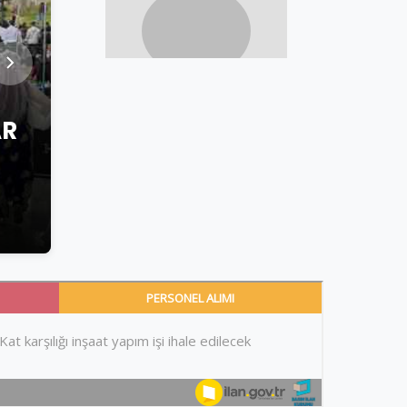
AR
AHMET AYTEKIN
OYUN BÜYÜK – AHMET AYT
1 Haziran 2026
•
3 dk okuma