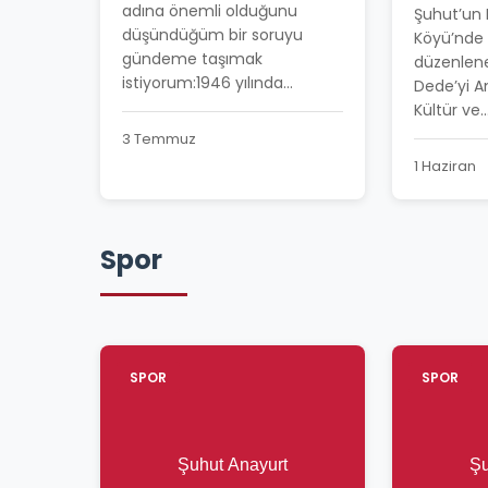
BAHAR 
adına önemli olduğunu
Şuhut’un
COŞKUY
düşündüğüm bir soruyu
Köyü’nde 
gündeme taşımak
düzenlen
istiyorum:1946 yılında...
Dede’yi A
Kültür ve..
3 Temmuz
1 Haziran
Spor
SPOR
SPOR