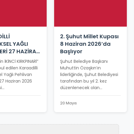
İLLİ
2. Şuhut Millet Kupası
KSEL YAĞLI
8 Haziran 2026’da
ERİ 27 HAZİRAN
Başlıyor
NE ERTELENDİ
in İKİNCİ KIRKPINARl”
Şuhut Belediye Başkanı
ul edilen Karaadilli
Muhuttin Özaşkın’ın
l Yağlı Pehlivan
liderliğinde, Şuhut Belediyesi
 27 Haziran 2026
tarafından bu yıl 2. kez
...
düzenlenecek olan...
20 Mayıs