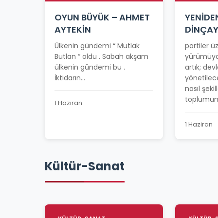
OYUN BÜYÜK – AHMET
YENİDE
AYTEKİN
DİNÇA
Ülkenin gündemi “ Mutlak
partiler 
Butlan “ oldu . Sabah akşam
yürümüyo
ülkenin gündemi bu .
artık; devl
İktidarın...
yönetilec
nasıl şeki
toplumun 
1 Haziran
1 Haziran
Kültür-Sanat