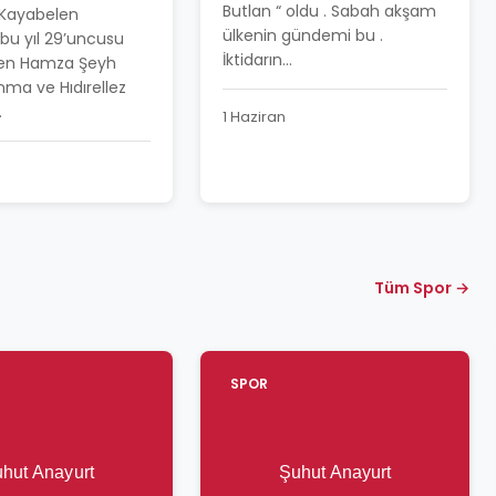
BAYRAMI
Butlan “ oldu . Sabah akşam
 Kayabelen
LA KUTLANDI
ülkenin gündemi bu .
bu yıl 29’uncusu
İktidarın...
en Hamza Şeyh
nma ve Hıdırellez
.
1 Haziran
Tüm Spor →
SPOR