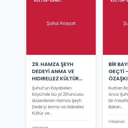
KÜLTÜR-SANAT
KÜLTÜR-
29. HAMZA ŞEYH
BİR BA
DEDEYİ ANMA VE
GEÇTİ 
HIDIRELLEZ KÜLTÜR
ÖZAŞK
BAHAR BAYRAMI
Şuhut’un Kayabelen
Kurban Ba
COŞKUYLA KUTLANDI
Köyü’nde bu yıl 29’uncusu
önce Şuhu
düzenlenen Hamza Şeyh
bir misafir
Dede’yi Anma ve Hıdırellez
Bakan...
Kültür ve...
1 Haziran
1 Haziran