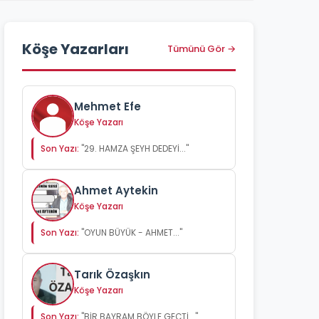
Köşe Yazarları
Tümünü Gör →
Mehmet Efe
Köşe Yazarı
Son Yazı:
"29. HAMZA ŞEYH DEDEYİ..."
Ahmet Aytekin
Köşe Yazarı
Son Yazı:
"OYUN BÜYÜK - AHMET..."
Tarık Özaşkın
Köşe Yazarı
Son Yazı:
"BİR BAYRAM BÖYLE GEÇTİ..."