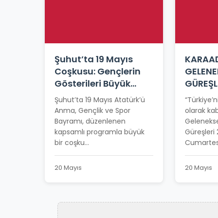
Şuhut’ta 19 Mayıs
KARAAD
Coşkusu: Gençlerin
GELENE
Gösterileri Büyük
GÜREŞL
Beğeni Topladı
TARİHİ
Şuhut’ta 19 Mayıs Atatürk’ü
“Türkiye’n
Anma, Gençlik ve Spor
olarak kab
Bayramı, düzenlenen
Gelenekse
kapsamlı programla büyük
Güreşleri
bir coşku...
Cumartesi
20 Mayıs
20 Mayıs