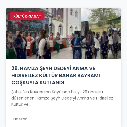
KÜLTÜR-SANAT
29. HAMZA ŞEYH DEDEYİ ANMA VE
HIDIRELLEZ KÜLTÜR BAHAR BAYRAMI
COŞKUYLA KUTLANDI
Şuhut’un Kayabelen Köyü’nde bu yıl 29’uncusu
düzenlenen Hamza Şeyh Dede’yi Anma ve Hıdırellez
Kültür ve...
1 Haziran