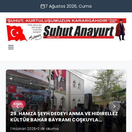
7 Ağustos 2026, Cuma
GENEL
29. HAMZA ŞEYH DEDEYİ ANMA VE HIDIRELLEZ
KÜLTÜR BAHAR BAYRAMI COŞKUYLA
KUTLANDI
1 Haziran 2026
•
3 dk okuma