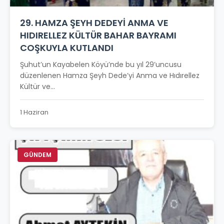
29. HAMZA ŞEYH DEDEYİ ANMA VE
HIDIRELLEZ KÜLTÜR BAHAR BAYRAMI
COŞKUYLA KUTLANDI
Şuhut’un Kayabelen Köyü’nde bu yıl 29’uncusu
düzenlenen Hamza Şeyh Dede’yi Anma ve Hıdırellez
Kültür ve...
1 Haziran
GÜNDEM