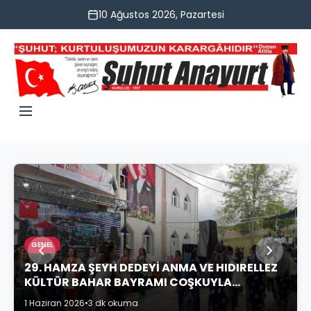
10 Ağustos 2026, Pazartesi
GENEL
29. HAMZA ŞEYH DEDEYİ ANMA VE HIDIRELLEZ
KÜLTÜR BAHAR BAYRAMI COŞKUYLA
KUTLANDI
1 Haziran 2026
•
3 dk okuma