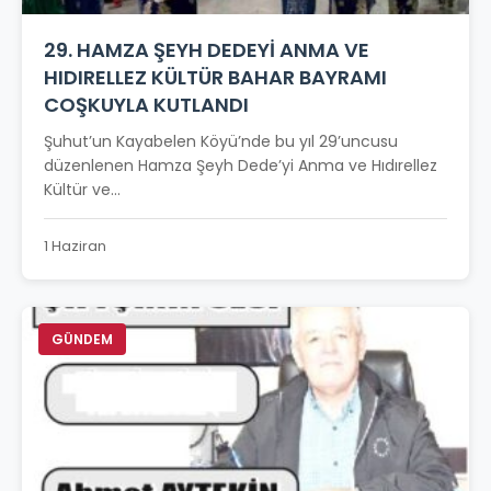
29. HAMZA ŞEYH DEDEYİ ANMA VE
HIDIRELLEZ KÜLTÜR BAHAR BAYRAMI
COŞKUYLA KUTLANDI
Şuhut’un Kayabelen Köyü’nde bu yıl 29’uncusu
düzenlenen Hamza Şeyh Dede’yi Anma ve Hıdırellez
Kültür ve...
1 Haziran
GÜNDEM