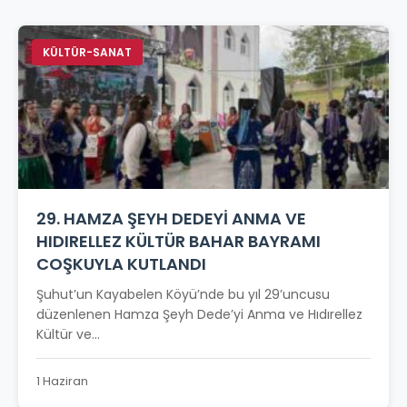
KÜLTÜR-SANAT
29. HAMZA ŞEYH DEDEYİ ANMA VE
HIDIRELLEZ KÜLTÜR BAHAR BAYRAMI
COŞKUYLA KUTLANDI
Şuhut’un Kayabelen Köyü’nde bu yıl 29’uncusu
düzenlenen Hamza Şeyh Dede’yi Anma ve Hıdırellez
Kültür ve...
1 Haziran