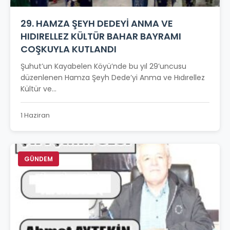
29. HAMZA ŞEYH DEDEYİ ANMA VE
HIDIRELLEZ KÜLTÜR BAHAR BAYRAMI
COŞKUYLA KUTLANDI
Şuhut’un Kayabelen Köyü’nde bu yıl 29’uncusu
düzenlenen Hamza Şeyh Dede’yi Anma ve Hıdırellez
Kültür ve...
1 Haziran
GÜNDEM