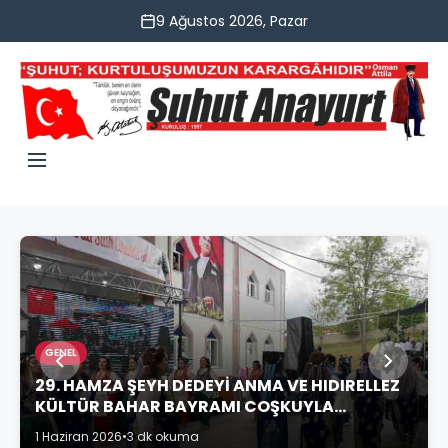
9 Ağustos 2026, Pazar
GENEL
29. HAMZA ŞEYH DEDEYİ ANMA VE HIDIRELLEZ
KÜLTÜR BAHAR BAYRAMI COŞKUYLA
KUTLANDI
1 Haziran 2026
•
3 dk okuma