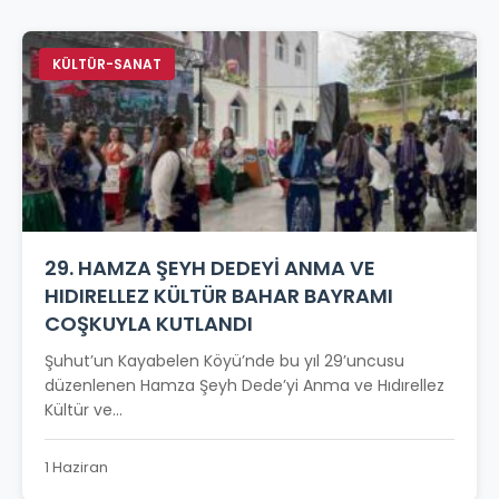
KÜLTÜR-SANAT
29. HAMZA ŞEYH DEDEYİ ANMA VE
HIDIRELLEZ KÜLTÜR BAHAR BAYRAMI
COŞKUYLA KUTLANDI
Şuhut’un Kayabelen Köyü’nde bu yıl 29’uncusu
düzenlenen Hamza Şeyh Dede’yi Anma ve Hıdırellez
Kültür ve...
1 Haziran