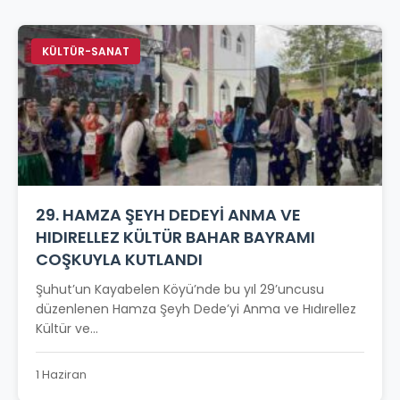
KÜLTÜR-SANAT
29. HAMZA ŞEYH DEDEYİ ANMA VE
HIDIRELLEZ KÜLTÜR BAHAR BAYRAMI
COŞKUYLA KUTLANDI
Şuhut’un Kayabelen Köyü’nde bu yıl 29’uncusu
düzenlenen Hamza Şeyh Dede’yi Anma ve Hıdırellez
Kültür ve...
1 Haziran