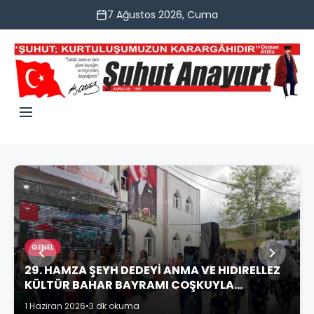
7 Ağustos 2026, Cuma
GENEL
29. HAMZA ŞEYH DEDEYİ ANMA VE HIDIRELLEZ
KÜLTÜR BAHAR BAYRAMI COŞKUYLA
KUTLANDI
1 Haziran 2026
•
3 dk okuma