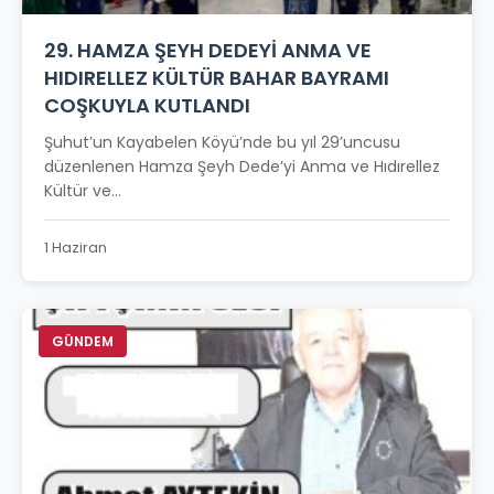
29. HAMZA ŞEYH DEDEYİ ANMA VE
HIDIRELLEZ KÜLTÜR BAHAR BAYRAMI
COŞKUYLA KUTLANDI
Şuhut’un Kayabelen Köyü’nde bu yıl 29’uncusu
düzenlenen Hamza Şeyh Dede’yi Anma ve Hıdırellez
Kültür ve...
1 Haziran
GÜNDEM