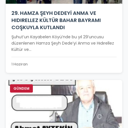
29. HAMZA ŞEYH DEDEYİ ANMA VE
HIDIRELLEZ KÜLTÜR BAHAR BAYRAMI
COŞKUYLA KUTLANDI
Şuhut’un Kayabelen Köyü’nde bu yıl 29’uncusu
düzenlenen Hamza Şeyh Dede’yi Anma ve Hıdırellez
Kültür ve...
1 Haziran
GÜNDEM