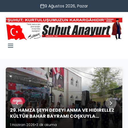
9 Ağustos 2026, Pazar
GENEL
29. HAMZA ŞEYH DEDEYİ ANMA VE HIDIRELLEZ
KÜLTÜR BAHAR BAYRAMI COŞKUYLA
KUTLANDI
1 Haziran 2026
•
3 dk okuma