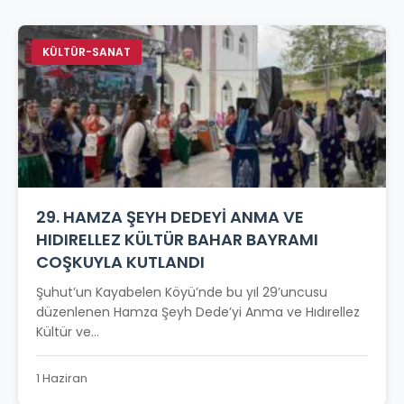
KÜLTÜR-SANAT
29. HAMZA ŞEYH DEDEYİ ANMA VE
HIDIRELLEZ KÜLTÜR BAHAR BAYRAMI
COŞKUYLA KUTLANDI
Şuhut’un Kayabelen Köyü’nde bu yıl 29’uncusu
düzenlenen Hamza Şeyh Dede’yi Anma ve Hıdırellez
Kültür ve...
1 Haziran