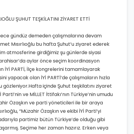
, gece gündüz demeden çalışmalarına devam
met Mısırlıoğlu bu hafta Şuhut’u ziyaret ederek
çim atmosferine girdiğimiz şu günlerde siyasi
nkarahisar’da aylar önce seçim koordinasyon
an İYİ PARTİ, İlçe kongrelerini tamamlayarak
sini yapacak olan İYİ PARTİ’de çalışmaların hızla
gözleniyor.Hafta içinde Şuhut teşkilatını ziyaret
 Parti’nin ve MİLLET İttifakı’nın Türkiye’nin umudu
ahir Özaşkın ve parti yöneticileri ile bir araya
ıoğlu, “Müzahir Özaşkın ve ekibi İYİ Parti’yi
darıyla partimiz bütün Türkiye’de olduğu gibi
başarmış. Seçime her zaman hazırız. Erken veya