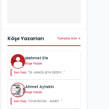
Köşe Yazarları
Tümünü Gör →
Mehmet Efe
Köşe Yazarı
Son Yazı:
"29. HAMZA ŞEYH DEDEYİ..."
Ahmet Aytekin
Köşe Yazarı
Son Yazı:
"OYUN BÜYÜK - AHMET..."