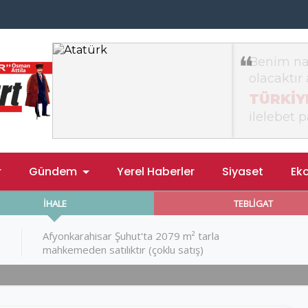
r
Gündem
Yerel Haberler
Siyaset
Ek