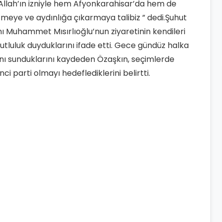
llah’ın izniyle hem Afyonkarahisar’da hem de
etmeye ve aydınlığa çıkarmaya talibiz ” dedi.Şuhut
nı Muhammet Mısırlıoğlu’nun ziyaretinin kendileri
tluluk duyduklarını ifade etti. Gece gündüz halka
rını sunduklarını kaydeden Özaşkın, seçimlerde
nci parti olmayı hedeflediklerini belirtti.