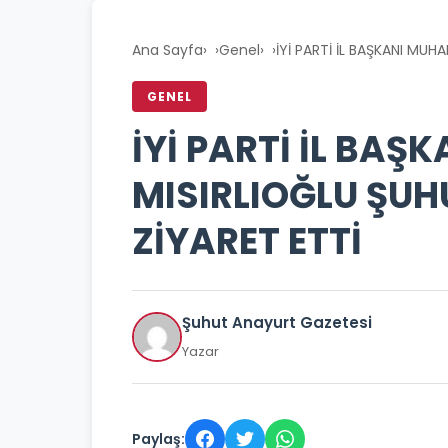
Ana Sayfa
›
Genel
›
İYİ PARTİ İL BAŞKANI MUH
GENEL
İYİ PARTİ İL BA
MISIRLIOĞLU ŞUH
ZİYARET ETTİ
Şuhut Anayurt Gazetesi
Yazar
Paylaş: