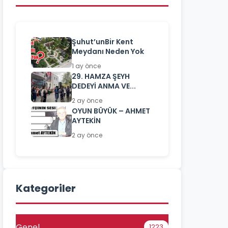
Şuhut’unBir Kent
Meydanı Neden Yok
1 ay önce
29. HAMZA ŞEYH
DEDEYİ ANMA VE...
2 ay önce
OYUN BÜYÜK – AHMET
AYTEKİN
2 ay önce
Kategoriler
Genel
1223