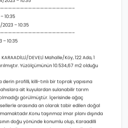
04/2023 – 10:35
——————————————————–
 – 10:35
5/2023 – 10:35
——————————————————–
3 – 10:35
esi, KARAADİLLİ/DEVELİ Mahalle/Köy, 122 Ada, 1
ıkarılmıştır. Yüzölçümünün 10.534,67 m2 olduğu
erin profilli, killi-tınlı bir toprak yapısına
ahıslara ait kuyulardan sulanabilir tarım
i olmadığı görülmüştür. İçerisinde ağaç
llerle arasında an olarak tabir edilen doğal
unmamaktadır.Konu taşınmaz imar planı dışında
ının doğu yönünde konumlu olup, Karaadilli