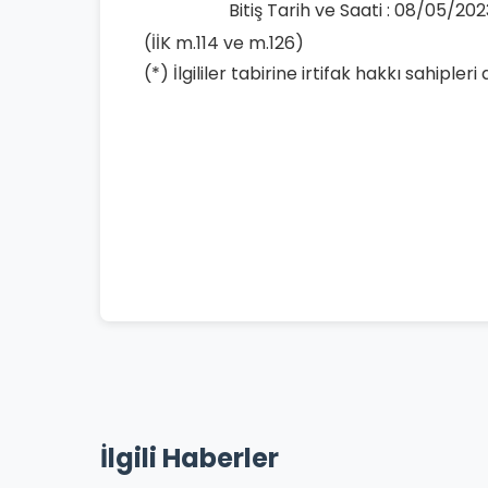
Bitiş Tarih ve Saati : 08/05/202
(İİK m.114 ve m.126)
(*) İlgililer tabirine irtifak hakkı sahipleri 
İlgili Haberler