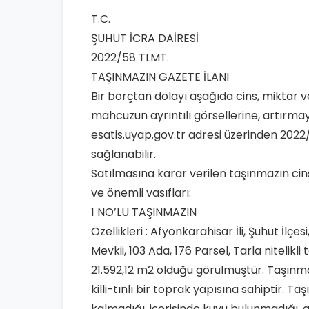
T.C.
ŞUHUT İCRA DAİRESİ
2022/58 TLMT.
TAŞINMAZIN GAZETE İLANI
Bir borçtan dolayı aşağıda cins, miktar ve
mahcuzun ayrıntılı görsellerine, artırmaya
esatis.uyap.gov.tr adresi üzerinden 2022/
sağlanabilir.
Satılmasına karar verilen taşınmazın ci
ve önemli vasıfları:
1 NO’LU TAŞINMAZIN
Özellikleri : Afyonkarahisar İli, Şuhut İ
Mevkii, 103 Ada, 176 Parsel, Tarla nitelik
21.592,12 m2 olduğu görülmüştür. Taşınmaz a
killi-tınlı bir toprak yapısına sahiptir. 
kalmadığı, içerisinde kuyu bulunmadığı, 