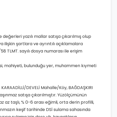
 değerleri yazılı mallar satışa çıkarılmış olup
 ilişkin şartlara ve ayrıntılı açıklamalara
58 TLMT. sayılı dosya numarası ile erişim
nsi, mahiyeti, bulunduğu yer, muhammen kıymeti
lçesi, KARAADİLLİ/DEVELİ Mahalle/Köy, BAĞDAŞKIRI
li taşınmaz satışa çıkarılmıştır. Yüzölçümünün
z taşlı, % 0-6 arası eğimli, orta derin profilli,
Taşınmazın keşif tarihinde DSİ sulama sahasında
ayrıca sulama için dere vb. kaynakların