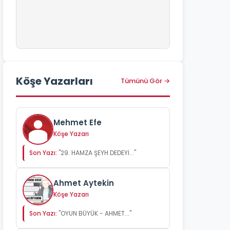
Köşe Yazarları
Tümünü Gör →
Mehmet Efe
Köşe Yazarı
Son Yazı:
"29. HAMZA ŞEYH DEDEYİ..."
Ahmet Aytekin
Köşe Yazarı
Son Yazı:
"OYUN BÜYÜK - AHMET..."