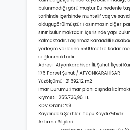
bulunmadığı görülmüştür.Bu nedenle taşı
tarihinde içerisinde muhtelif yaş ve sayıd
olduğugörülmüştür.Taşınmazın diğer pars
sınır bulunmaktadır. İçerisinde yapı bul
kalmaktadır.Taşınmaz Karaadilli Kasabas
yerleşim yerlerine 5500metre kadar mesa
sağlanmaktadır.
Adresi : Afyonkarahisar İli, Şuhut İlçesi K
176 Parsel Şuhut / AFYONKARAHİSAR
Yüzölçümü : 21.592,12 m2
İmar Durumu :İmar planı dışında kalmakt
Kıymeti : 255.736,96 TL
KDV Oranı : %8
Kaydındaki Şerhler: Tapu Kaydı Gibidir.
Artırma Bilgileri