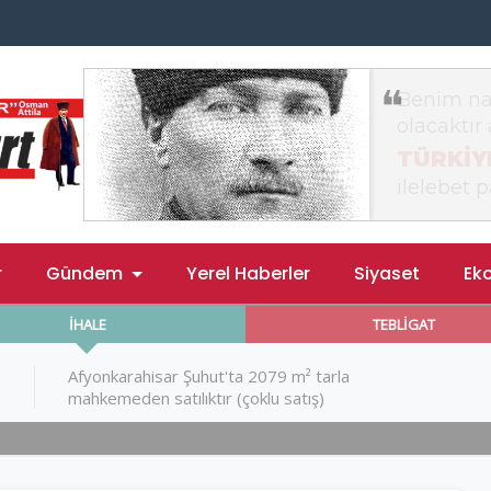
r
Gündem
Yerel Haberler
Siyaset
Ek