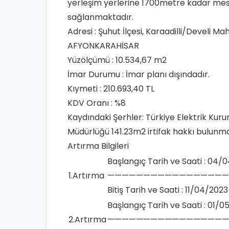
yerleşim yerlerine 1700metre kadar mesaf
sağlanmaktadır.
Adresi : Şuhut İlçesi, Karaadilli/Develi Ma
AFYONKARAHİSAR
Yüzölçümü : 10.534,67 m2
İmar Durumu : İmar planı dışındadır.
Kıymeti : 210.693,40 TL
KDV Oranı : %8
Kaydındaki Şerhler: Türkiye Elektrik Kur
Müdürlüğü 141.23m2 irtifak hakkı bulunma
Artırma Bilgileri
Başlangıç Tarih ve Saati : 04/
1.Artırma
—————————————————
Bitiş Tarih ve Saati : 11/04/2023
Başlangıç Tarih ve Saati : 01/0
2.Artırma
—————————————————