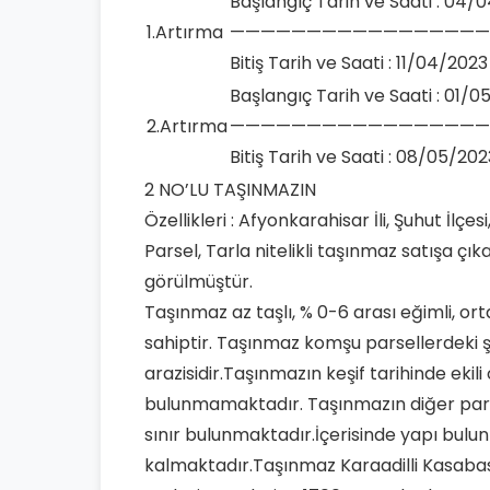
Başlangıç Tarih ve Saati : 04/
1.Artırma
—————————————————
Bitiş Tarih ve Saati : 11/04/2023
Başlangıç Tarih ve Saati : 01/0
2.Artırma
—————————————————
Bitiş Tarih ve Saati : 08/05/202
2 NO’LU TAŞINMAZIN
Özellikleri : Afyonkarahisar İli, Şuhut İlç
Parsel, Tarla nitelikli taşınmaz satışa ç
görülmüştür.
Taşınmaz az taşlı, % 0-6 arası eğimli, orta d
sahiptir. Taşınmaz komşu parsellerdeki ş
arazisidir.Taşınmazın keşif tarihinde ekil
bulunmamaktadır. Taşınmazın diğer parse
sınır bulunmaktadır.İçerisinde yapı bul
kalmaktadır.Taşınmaz Karaadilli Kasabas