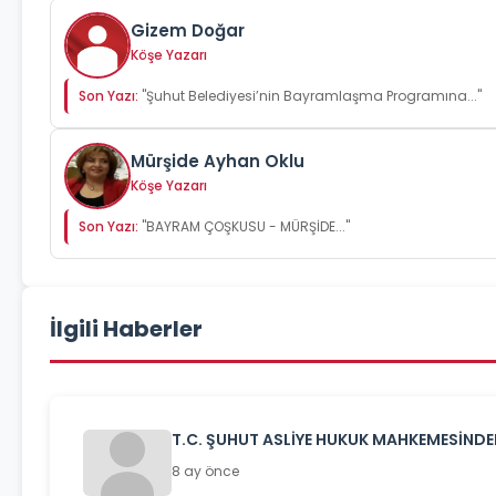
Gizem Doğar
Köşe Yazarı
Son Yazı:
"Şuhut Belediyesi’nin Bayramlaşma Programına..."
Mürşide Ayhan Oklu
Köşe Yazarı
Son Yazı:
"BAYRAM ÇOŞKUSU - MÜRŞİDE..."
İlgili Haberler
T.C. ŞUHUT ASLİYE HUKUK MAHKEMESİNDEN
8 ay önce