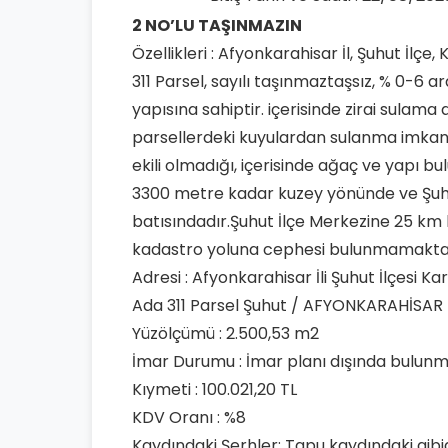
2 NO’LU TAŞINMAZIN
Özellikleri : Afyonkarahisar İl, Şuhut İlçe,
311 Parsel, sayılı taşınmaztaşsız, % 0-6 aras
yapısına sahiptir. içerisinde zirai sula
parsellerdeki kuyulardan sulanma imkanına
ekili olmadığı, içerisinde ağaç ve yapı b
3300 metre kadar kuzey yönünde ve Şuh
batısındadır.Şuhut İlçe Merkezine 25 km
kadastro yoluna cephesi bulunmamakta
Adresi : Afyonkarahisar İli Şuhut İlçesi Ka
Ada 311 Parsel Şuhut / AFYONKARAHİSAR
Yüzölçümü : 2.500,53 m2
İmar Durumu : İmar planı dışında bulunm
Kıymeti : 100.021,20 TL
KDV Oranı : %8
Kaydındaki Şerhler: Tapu kaydındaki gibid