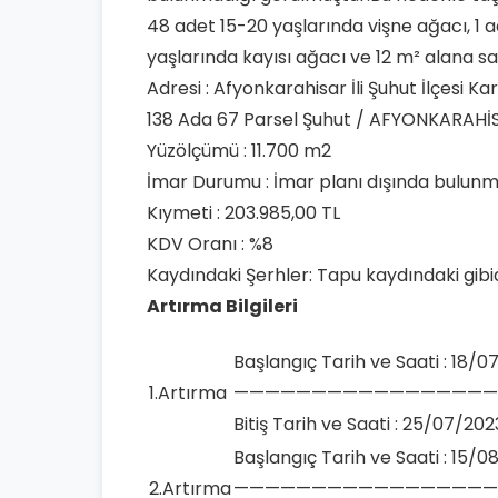
48 adet 15-20 yaşlarında vişne ağacı, 1 a
yaşlarında kayısı ağacı ve 12 m² alana s
Adresi : Afyonkarahisar İli Şuhut İlçesi K
138 Ada 67 Parsel Şuhut / AFYONKARAHİ
Yüzölçümü : 11.700 m2
İmar Durumu : İmar planı dışında bulunm
Kıymeti : 203.985,00 TL
KDV Oranı : %8
Kaydındaki Şerhler: Tapu kaydındaki gibid
Artırma Bilgileri
Başlangıç Tarih ve Saati : 18/07
1.Artırma
—————————————————
Bitiş Tarih ve Saati : 25/07/2023
Başlangıç Tarih ve Saati : 15/08
2.Artırma
—————————————————