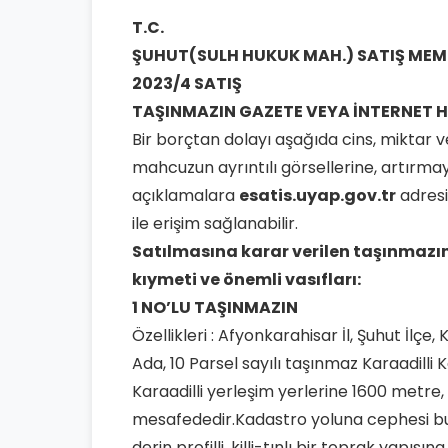
T.C.
ŞUHUT
(SULH HUKUK MAH.) SATIŞ ME
2023/4 SATIŞ
TAŞINMAZIN GAZETE VEYA İNTERNET HA
Bir borçtan dolayı aşağıda cins, miktar ve
mahcuzun ayrıntılı görsellerine, artırmaya 
açıklamalara
esatis.uyap.gov.tr
adresi
ile erişim sağlanabilir.
Satılmasına karar verilen taşınmazı
kıymeti ve önemli vasıfları:
1 NO’LU TAŞINMAZIN
Özellikleri : Afyonkarahisar İl, Şuhut İlçe
Ada, 10 Parsel sayılı taşınmaz Karaadill
Karaadilli yerleşim yerlerine 1600 metre
mesafededir.Kadastro yoluna cephesi bul
derin profilli, killi-tınlı bir toprak yapıs