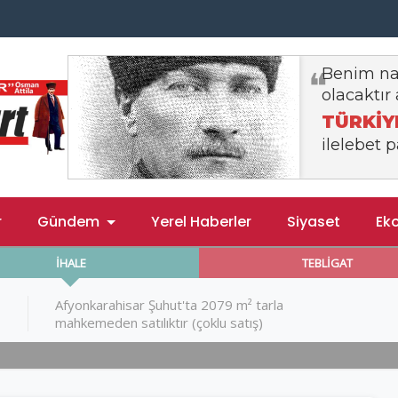
r
Gündem
Yerel Haberler
Siyaset
Ek