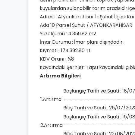
kuyulardan sulanabilir tarım arazisidir.
Adresi : Afyonkarahisar İli Şuhut İlçesi K
Ada 10 Parsel Şuhut / AFYONKARAHİSAR
Yüzölçümü : 4.359,82 m2
İmar Durumu : İmar planı dışındadır.
Kıymeti : 174.392,80 TL
KDV Oranı : %8
Kaydındaki Şerhler: Tapu kaydındaki gibid
Artırma Bilgileri
Başlangıç Tarih ve Saati : 18/0
1.Artırma
—————————————————
Bitiş Tarih ve Saati : 25/07/202
Başlangıç Tarih ve Saati : 15/0
2.Artırma
—————————————————
Bitiş Tarih ve Saati : 22/08/202