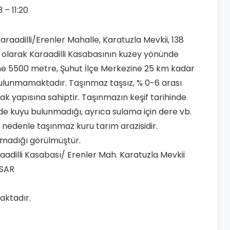
 – 11:20
 Karaadilli/Erenler Mahalle, Karatuzla Mevkii, 138
n olarak Karaadilli Kasabasının kuzey yönünde
ine 5500 metre, Şuhut İlçe Merkezine 25 km kadar
lunmamaktadır. Taşınmaz taşsız, % 0-6 arası
toprak yapısına sahiptir. Taşınmazın keşif tarihinde
de kuyu bulunmadığı, ayrıca sulama için dere vb.
nedenle taşınmaz kuru tarım arazisidir.
nmadığı görülmüştür.
araadilli Kasabası/ Erenler Mah. Karatuzla Mevkii
İSAR
aktadır.