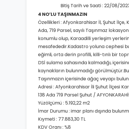
Bitiş Tarih ve Saati : 22/08/2023
4 NO’LU TAŞINMAZIN
Özellikleri : Afyonkarahisar İl, Şuhut İlçe,
Ada, 719 Parsel, sayılı Taşınmaz lokasyo
konumlu olup, Karaadilli yerleşim yerler
mesafededir.Kadastro yoluna cephesi bu
eğimli, orta derin profilli, killi-tınlı bir 
DSİ sulama sahasında kalmadığı, içerisin
kaynakların bulunmadığı görülmüştür.Bu 
Taşınmazın içerisinde ağaç veyapı bulu
Adresi : Afyonkarahisar İli Şuhut İlçesi K
138 Ada 719 Parsel Şuhut / AFYONKARAH
Yüzölçümü : 5.192,22 m2
İmar Durumu : imar planı dışında bulunm
Kıymeti : 77.883,30 TL
KDV Oranı : %8