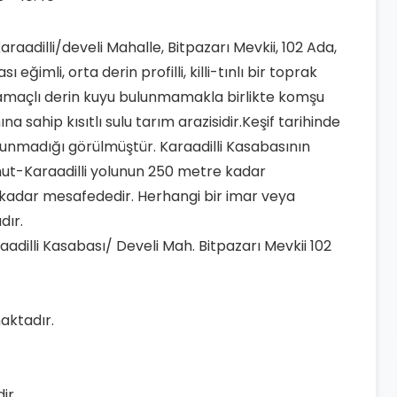
 Karaadilli/develi Mahalle, Bitpazarı Mevkii, 102 Ada,
ı eğimli, orta derin profilli, killi-tınlı bir toprak
ma amaçlı derin kuyu bulunmamakla birlikte komşu
 sahip kısıtlı sulu tarım arazisidir.Keşif tarihinde
ulunmadığı görülmüştür. Karaadilli Kasabasının
ut-Karaadilli yolunun 250 metre kadar
 kadar mesafededir. Herhangi bir imar veya
dır.
raadilli Kasabası/ Develi Mah. Bitpazarı Mevkii 102
aktadır.
ir.