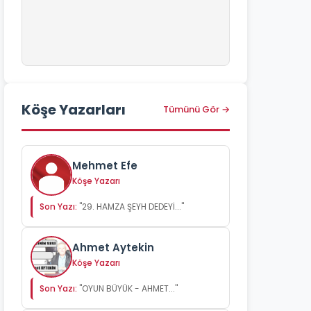
Köşe Yazarları
Tümünü Gör →
Mehmet Efe
Köşe Yazarı
Son Yazı:
"29. HAMZA ŞEYH DEDEYİ..."
Ahmet Aytekin
Köşe Yazarı
Son Yazı:
"OYUN BÜYÜK - AHMET..."