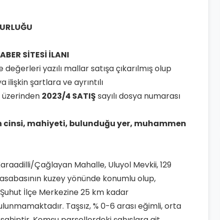
MURLUĞU
BER SİTESİ İLANI
 değerleri yazılı mallar satışa çıkarılmış olup
ilişkin şartlara ve ayrıntılı
 üzerinden
2023/4 SATIŞ
sayılı dosya numarası
n cinsi, mahiyeti, bulunduğu yer, muhammen
, Karaadilli/Çağlayan Mahalle, Uluyol Mevkii, 129
i Kasabasının kuzey yönünde konumlu olup,
, Şuhut İlçe Merkezine 25 km kadar
unmamaktadır. Taşsız, % 0-6 arası eğimli, orta
ına sahiptir. Komşu parsellerdeki şahıslara ait