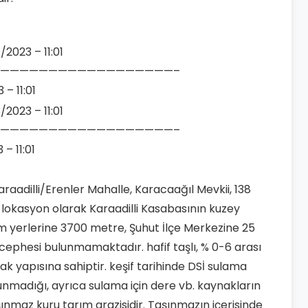
/2023 – 11:01
——————————————————–
 – 11:01
/2023 – 11:01
——————————————————–
 – 11:01
 Karaadilli/Erenler Mahalle, Karacaağıl Mevkii, 138
 lokasyon olarak Karaadilli Kasabasının kuzey
m yerlerine 3700 metre, Şuhut İlçe Merkezine 25
phesi bulunmamaktadır. hafif taşlı, % 0-6 arası
toprak yapısına sahiptir. keşif tarihinde DSİ sulama
unmadığı, ayrıca sulama için dere vb. kaynakların
nmaz kuru tarım arazisidir. Taşınmazın içerisinde