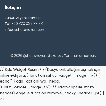
İletişim
Suhut, Afyonkarahisar
Tel: +90 XXX XXX XX XX
info@suhutanayurt.com
© 2026 Şuhut Anayurt Gazetesi. Tüm hakları saklıdır.
// Side Widget Resim Fix (Dosya önbelleğini aşmak için
inline ekliyoruz) function suhut_widget_image_fix() {
echo '
'; } add_action('wp_head',
'suhut_widget_image_fix'); // JavaScript ile sticky
header'ı engelle function remove_sticky_header_js() {
?>