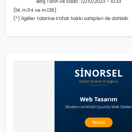
Bitiş Tarih ve Saati : 12/10/2023 – 10:33
(İİK m.114 ve m.126)
(*) İlgililer tabirine irtifak hakkı sahipleri de dahildir.