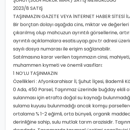
ŞUHUT(SULH HUKUK MAH.) SATIŞ MEMURLUĞU
2023/8 SATIŞ
TAŞINMAZIN GAZETE VEYA İNTERNET HABER SİTESİ İL
Bir borçtan dolayı aşağıda cins, miktar ve değerleri 
çıkarılmış olup mahcuzun ayrıntılı görsellerine, artır
ayrıntılı açıklamalara esatis.uyap.gov.tr adresi üze
sayılı dosya numarası ile erişim sağlanabilir.
Satılmasına karar verilen taşınmazın cinsi, mahiyeti
muhammen kıymeti ve önemli vasıfları:
1 NO’LU TAŞINMAZIN
Özellikleri : Afyonkarahisar İl, Şuhut İlçesi, Bademli
0 Ada, 450 Parsel, Taşınmaz üzerinde buğday ekili 
sulanması için etrafta doğal su kaynağı bulunmadığı
sulama kuyusu bulunmadığı ancak komşu parsellerd
ortalama % 1-2 eğimli, orta bünyeli, organik maddec
derinliğine sahip, sulu mutlak tarım arazisidir. Taşı