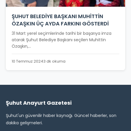
ŞUHUT BELEDİYE BAŞKANI MUHİTTİN
ÖZAŞKIN ÜÇ AYDA FARKINI GÖSTERDİ
31 Mart yerel seçimlerinde tarihi bir başarıya imza
atarak Şuhut Belediye Başkanı seçilen Muhittin
Özaşkın,...
10 Temmuz 2024
3 dk okuma
Şuhut Anayurt Gazetesi
Şuhut'un güvenilir haber kaynağı. Güncel haberler, son
dakika gelişmeleri.