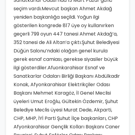
Sanatkârlar Odası’nda 13 Mart Pazar günü
seçim vardı.Mevcut başkan Ahmet Akdağ
yeniden başkanlığa seçildi. Yoğun ilgi
gösterilen kongrede 817 üye oy kullanırken
geçerli 799 oyun 447 tanesi Ahmet Akdağ’a,
352 tanesi de Ali Altan’a çıktı.Şuhut Belediyesi
Düğün Salonu’ndaki olağan genel kurula
gerek esnaf camiası, gerekse siyasiler büyük
ilgi gösterdiler.Afuonkarahisar Esnaf ve
Sanatkarlar Odaları Birliği Başkanı Abdülkadir
Konak, Afyonkarahisar Elektrikçiler Odası
Başkanı Mehmet Karagöz, İl Genel Meclisi
üyeleri Umut Eroğlu, Gültekin Özdemir, Şuhut
Belediye Meclis üyesi Murat Dede, Akparti,
CHP, MHP, İYİ Parti Şuhut İlçe başkanları, CHP
Afyonkarahisar Gençlik Kolları Başkanı Caner