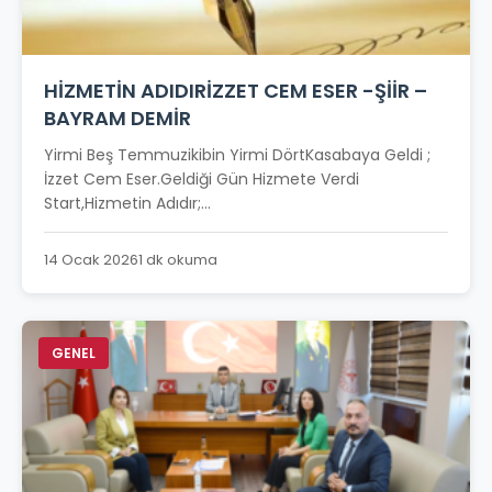
HİZMETİN ADIDIRİZZET CEM ESER -ŞİİR –
BAYRAM DEMİR
Yirmi Beş Temmuzikibin Yirmi DörtKasabaya Geldi ;
İzzet Cem Eser.Geldiği Gün Hizmete Verdi
Start,Hizmetin Adıdır;...
14 Ocak 2026
1 dk okuma
GENEL