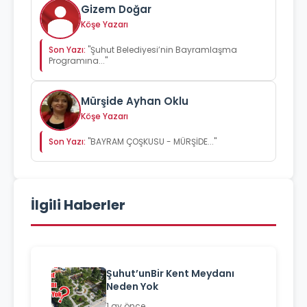
Gizem Doğar
Köşe Yazarı
Son Yazı:
"Şuhut Belediyesi’nin Bayramlaşma
Programına..."
Mürşide Ayhan Oklu
Köşe Yazarı
Son Yazı:
"BAYRAM ÇOŞKUSU - MÜRŞİDE..."
İlgili Haberler
Şuhut’unBir Kent Meydanı
Neden Yok
1 ay önce