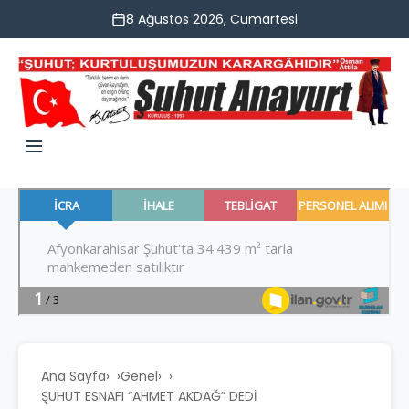
8 Ağustos 2026, Cumartesi
Ana Sayfa
›
Genel
›
ŞUHUT ESNAFI “AHMET AKDAĞ” DEDİ