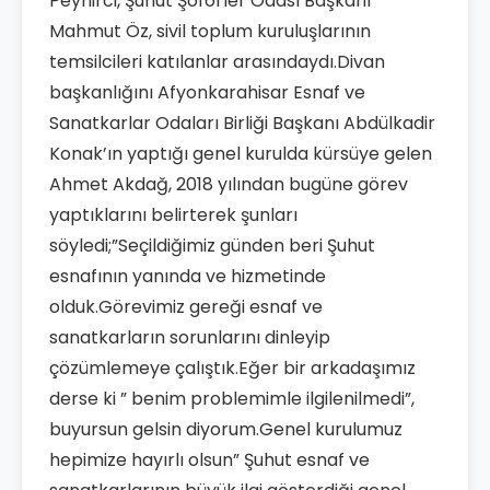
Peynirci, Şuhut Şoförler Odası Başkanı
Mahmut Öz, sivil toplum kuruluşlarının
temsilcileri katılanlar arasındaydı.Divan
başkanlığını Afyonkarahisar Esnaf ve
Sanatkarlar Odaları Birliği Başkanı Abdülkadir
Konak’ın yaptığı genel kurulda kürsüye gelen
Ahmet Akdağ, 2018 yılından bugüne görev
yaptıklarını belirterek şunları
söyledi;”Seçildiğimiz günden beri Şuhut
esnafının yanında ve hizmetinde
olduk.Görevimiz gereği esnaf ve
sanatkarların sorunlarını dinleyip
çözümlemeye çalıştık.Eğer bir arkadaşımız
derse ki ” benim problemimle ilgilenilmedi”,
buyursun gelsin diyorum.Genel kurulumuz
hepimize hayırlı olsun” Şuhut esnaf ve