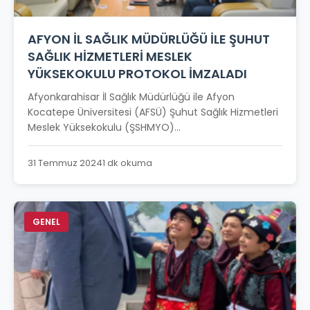
AFYON İL SAĞLIK MÜDÜRLÜĞÜ İLE ŞUHUT
SAĞLIK HİZMETLERİ MESLEK
YÜKSEKOKULU PROTOKOL İMZALADI
Afyonkarahisar İl Sağlık Müdürlüğü ile Afyon
Kocatepe Üniversitesi (AFSÜ) Şuhut Sağlık Hizmetleri
Meslek Yüksekokulu (ŞSHMYO)...
31 Temmuz 2024
1 dk okuma
GENEL