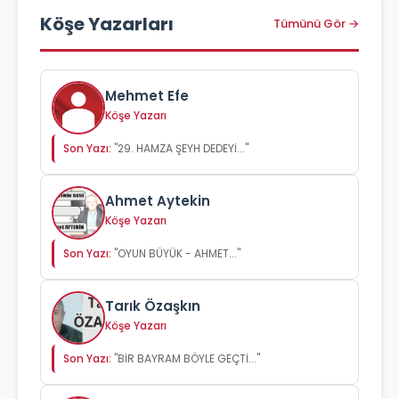
Köşe Yazarları
Tümünü Gör →
Mehmet Efe
Köşe Yazarı
Son Yazı:
"29. HAMZA ŞEYH DEDEYİ..."
Ahmet Aytekin
Köşe Yazarı
Son Yazı:
"OYUN BÜYÜK - AHMET..."
Tarık Özaşkın
Köşe Yazarı
Son Yazı:
"BİR BAYRAM BÖYLE GEÇTİ..."