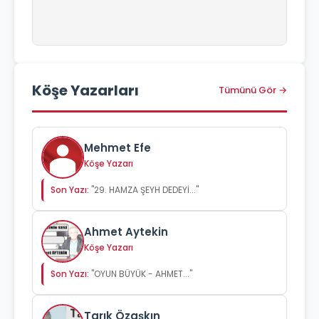
Köşe Yazarları
Tümünü Gör →
Mehmet Efe
Köşe Yazarı
Son Yazı:
"29. HAMZA ŞEYH DEDEYİ..."
Ahmet Aytekin
Köşe Yazarı
Son Yazı:
"OYUN BÜYÜK - AHMET..."
Tarık Özaşkın