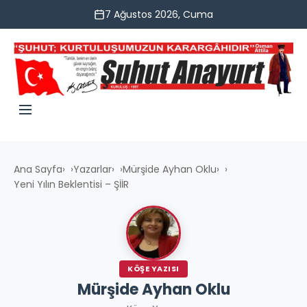
7 Ağustos 2026, Cuma
Ana Sayfa
›
Yazarlar
›
Mürşide Ayhan Oklu
›
Yeni Yılın Beklentisi – ŞİİR
KÖŞE YAZISI
Mürşide Ayhan Oklu