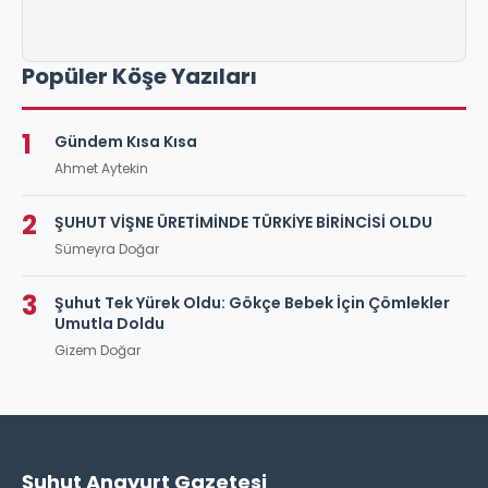
Popüler Köşe Yazıları
1
Gündem Kısa Kısa
Ahmet Aytekin
2
ŞUHUT VİŞNE ÜRETİMİNDE TÜRKİYE BİRİNCİSİ OLDU
Sümeyra Doğar
3
Şuhut Tek Yürek Oldu: Gökçe Bebek İçin Çömlekler
Umutla Doldu
Gizem Doğar
Şuhut Anayurt Gazetesi