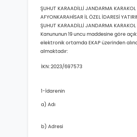
ŞUHUT KARAADİLLİ JANDARMA KARAKOL Y
AFYONKARAHİSAR İL ÖZEL İDARESİ YATI
ŞUHUT KARAADİLLİ JANDARMA KARAKOL YAP
Kanununun 19 uncu maddesine göre açık iha
elektronik ortamda EKAP üzerinden alınacak
almaktadır:
İKN
:
2023/697573
1-İdarenin
a) Adı
b) Adresi