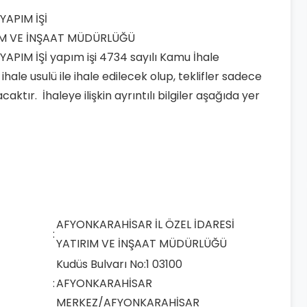
APIM İŞİ
RIM VE İNŞAAT MÜDÜRLÜĞÜ
IM İŞİ yapım işi 4734 sayılı Kamu İhale
le usulü ile ihale edilecek olup, teklifler sadece
tır. İhaleye ilişkin ayrıntılı bilgiler aşağıda yer
AFYONKARAHİSAR İL ÖZEL İDARESİ
:
YATIRIM VE İNŞAAT MÜDÜRLÜĞÜ
Kudüs Bulvarı No:1 03100
:
AFYONKARAHİSAR
MERKEZ/AFYONKARAHİSAR