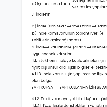
Sözleşmenin imzala
d) İşe başlama tarihi
:
yer teslimi yapılar
3-İhalenin
a) İhale (son teklif verme) tarih ve saati
b) İhale komisyonunun toplantı yeri (e-
tekliflerin açılacağı adres)
4. İhaleye katılabilme şartları ve istenil
uygulanacak kriterler:
4.1. İsteklilerin ihaleye katılabilmeleri içi
fiyat dışı unsurlara ilişkin bilgileri e-t
4.1.1.3. İhale konusu işin yapılmasına ilişk
olan belge;
YAPI RUHSATI -YAPI KULLANMA İZİN BELG
4.1.2. Teklif vermeye yetkili olduğunu gös
4.1.2.1. Tüzel kişilerde; isteklilerin yönetim