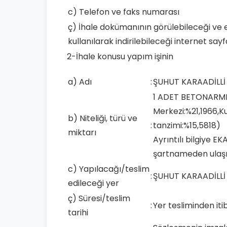
c) Telefon ve faks numarası
ç) İhale dokümanının görülebileceği ve
kullanılarak indirilebileceği internet sayf
2-İhale konusu yapım işinin
a) Adı
:
ŞUHUT KARAADİLLİ
1 ADET BETONARME 
Merkezi:%21,1966,K
b) Niteliği, türü ve
:
tanzimi:%15,5818)
miktarı
Ayrıntılı bilgiye E
şartnameden ulaşıla
c) Yapılacağı/teslim
:
ŞUHUT KARAADİLLİ
edileceği yer
ç) Süresi/teslim
:
Yer tesliminden it
tarihi