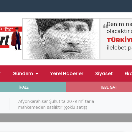
r
Gündem
Yerel Haberler
Siyaset
Ek