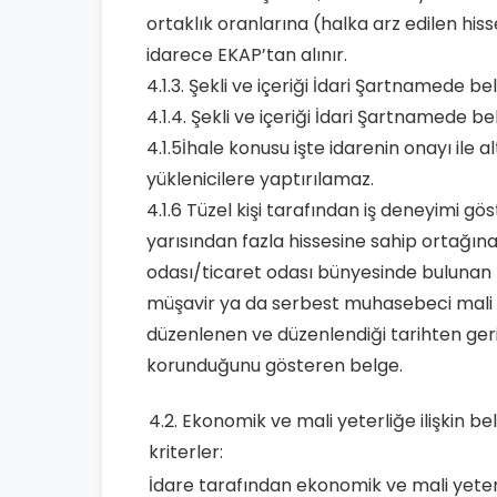
ortaklık oranlarına (halka arz edilen hisse
idarece EKAP’tan alınır.
4.1.3. Şekli ve içeriği İdari Şartnamede be
4.1.4. Şekli ve içeriği İdari Şartnamede be
4.1.5İhale konusu işte idarenin onayı ile al
yüklenicilere yaptırılamaz.
4.1.6 Tüzel kişi tarafından iş deneyimi gö
yarısından fazla hissesine sahip ortağına
odası/ticaret odası bünyesinde bulunan t
müşavir ya da serbest muhasebeci mali m
düzenlenen ve düzenlendiği tarihten geriy
korunduğunu gösteren belge.
4.2. Ekonomik ve mali yeterliğe ilişkin b
kriterler:
İdare tarafından ekonomik ve mali yeterliğ