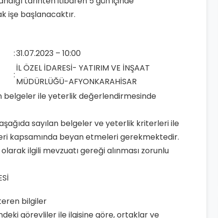
ndığı tarihten itibaren 5 gün içinde
ak işe başlanacaktır.
:
31.07.2023 – 10:00
İL ÖZEL İDARESİ- YATIRIM VE İNŞAAT
:
MÜDÜRLÜĞÜ-AFYONKARAHİSAR
en belgeler ile yeterlik değerlendirmesinde
n aşağıda sayılan belgeler ve yeterlik kriterleri ile
eklifleri kapsamında beyan etmeleri gerekmektedir.
in olarak ilgili mevzuatı gereği alınması zorunlu
ESİ
teren bilgiler
indeki görevliler ile ilgisine göre, ortaklar ve