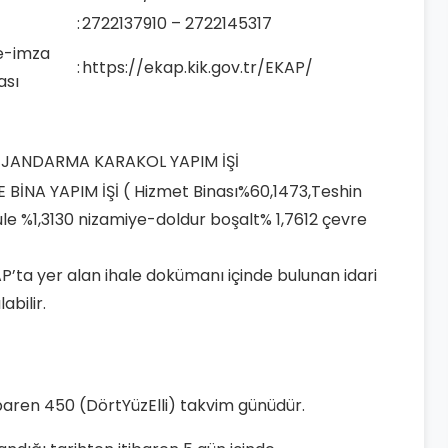
:
2722137910 – 2722145317
 e-imza
:
https://ekap.kik.gov.tr/EKAP/
ası
 JANDARMA KARAKOL YAPIM İŞİ
BİNA YAPIM İŞİ ( Hizmet Binası%60,1473,Teshin
ule %1,3130 nizamiye-doldur boşalt% 1,7612 çevre
KAP’ta yer alan ihale dokümanı içinde bulunan idari
bilir.
ibaren 450 (DörtYüzElli) takvim günüdür.