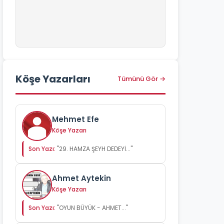
Köşe Yazarları
Tümünü Gör →
Mehmet Efe
Köşe Yazarı
Son Yazı:
"29. HAMZA ŞEYH DEDEYİ..."
Ahmet Aytekin
Köşe Yazarı
Son Yazı:
"OYUN BÜYÜK - AHMET..."